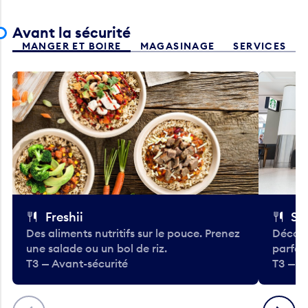
Avant la sécurité
MANGER ET BOIRE
MAGASINAGE
SERVICES
Freshii
St
Des aliments nutritifs sur le pouce. Prenez
Découv
une salade ou un bol de riz.
parfai
T3 — Avant-sécurité
T3 — A
Précédent
Suivant