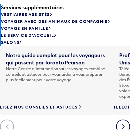
Services supplémentaires
VESTIAIRES ASSISTÉS
VOYAGER AVEC DES ANIMAUX DE COMPAGNIE
VOYAGE EN FAMILLE
LE SERVICE D’ACCUEIL
SALONS
Notre guide complet pour les voyageurs
Prof
qui passent par Toronto Pearson
Uni
Notre Centre d’information sur les voyages combine
Téléc
conseils et astuces pour vous aider à vous préparer
Burea
plus facilement pour votre voyage.
des É
Store
voie 
expér
LISEZ NOS CONSEILS ET ASTUCES
TÉLÉC
Précédent
Suiva