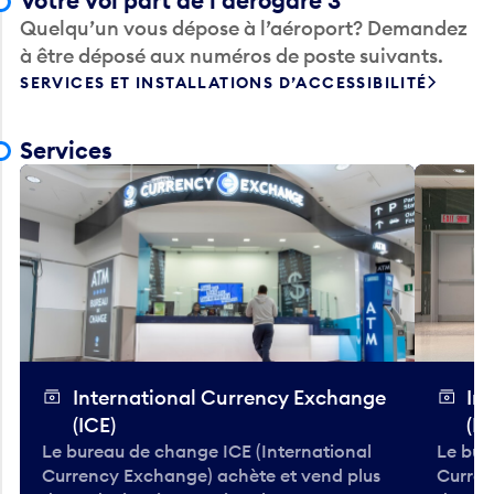
Votre vol part de l’aérogare 3
Quelqu’un vous dépose à l’aéroport? Demandez
à être déposé aux numéros de poste suivants.
SERVICES ET INSTALLATIONS D’ACCESSIBILITÉ
Services
International Currency Exchange
In
(ICE)
(IC
Le bureau de change ICE (International
Le bur
Currency Exchange) achète et vend plus
Curren