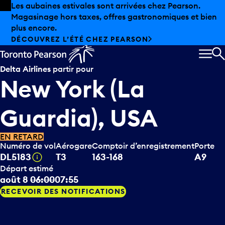
Skip to offers
Passer au contenu principal
Les aubaines estivales sont arrivées chez Pearson.
Magasinage hors taxes, offres gastronomiques et bien
plus encore.
DÉCOUVREZ L’ÉTÉ CHEZ PEARSON
MEN
R
Delta Airlines
partir pour
New York (La
Guardia), USA
EN RETARD
Numéro de vol
Aérogare
Comptoir d’enregistrement
Porte
Infobulle
DL5183
T3
163-168
A9
Départ estimé
août 8
06:00
07:55
RECEVOIR DES NOTIFICATIONS