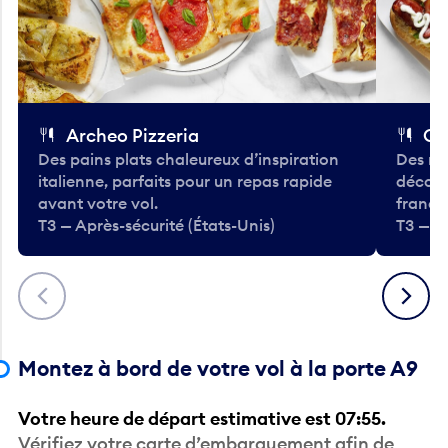
Archeo Pizzeria
Cl
Des pains plats chaleureux d’inspiration
Des re
italienne, parfaits pour un repas rapide
décont
avant votre vol.
frança
T3 — Après-sécurité (États-Unis)
T3 — Ap
Précédent
Suivant
Montez à bord de votre vol à la porte A9
Votre heure de départ estimative est 07:55.
Vérifiez votre carte d’embarquement afin de