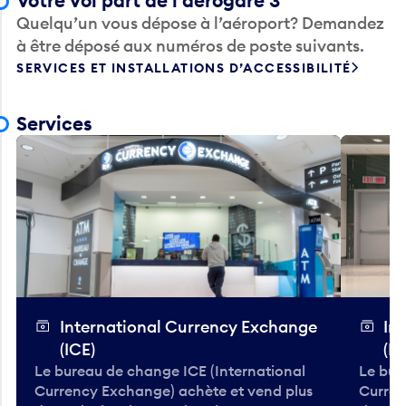
Votre vol part de l’aérogare 3
Quelqu’un vous dépose à l’aéroport? Demandez
à être déposé aux numéros de poste suivants.
SERVICES ET INSTALLATIONS D’ACCESSIBILITÉ
Services
International Currency Exchange
In
(ICE)
(IC
Le bureau de change ICE (International
Le bur
Currency Exchange) achète et vend plus
Curren