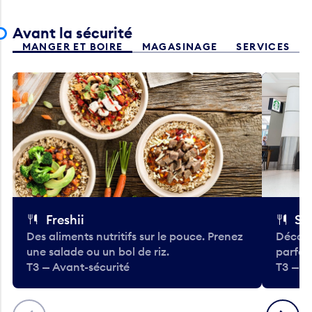
Avant la sécurité
MANGER ET BOIRE
MAGASINAGE
SERVICES
Freshii
St
Des aliments nutritifs sur le pouce. Prenez
Découv
une salade ou un bol de riz.
parfai
T3 — Avant-sécurité
T3 — A
Précédent
Suivant