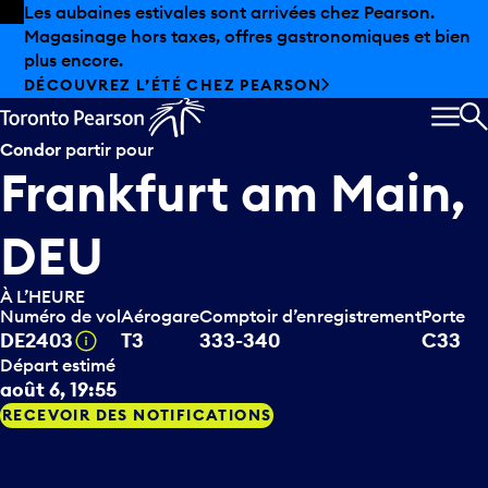
Skip to offers
Passer au contenu principal
Les aubaines estivales sont arrivées chez Pearson.
Magasinage hors taxes, offres gastronomiques et bien
plus encore.
DÉCOUVREZ L’ÉTÉ CHEZ PEARSON
MEN
R
Condor
partir pour
Frankfurt am Main,
DEU
À L’HEURE
Numéro de vol
Aérogare
Comptoir d’enregistrement
Porte
Infobulle
DE2403
T3
333-340
C33
Départ estimé
août 6, 19:55
RECEVOIR DES NOTIFICATIONS