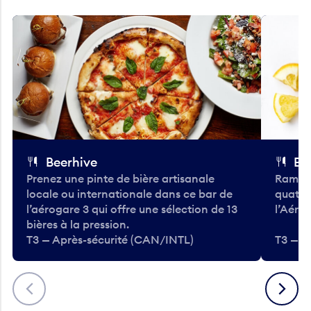
Beerhive
Bo
Prenez une pinte de bière artisanale
Ramass
locale ou internationale dans ce bar de
quatre
l’aérogare 3 qui offre une sélection de 13
l’Aéro
bières à la pression.
T3 — Après-sécurité (CAN/INTL)
T3 — A
Précédent
Suivant