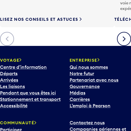
voie 
expér
LISEZ NOS CONSEILS ET ASTUCES
TÉLÉC
Précédent
Suiva
VOYAGE
ENTREPRISE
Centre d’information
Qui nous sommes
Départs
Notre futur
Arrivées
Partenariat avec nous
Les liaisons
Gouvernance
Pendant que vous êtes ici
Médias
Stationnement et transport
Carrières
Accessibilité
L’emploi à Pearson
Contactez nous
COMMUNAUTÉ
Compagnies aériennes et
Participez