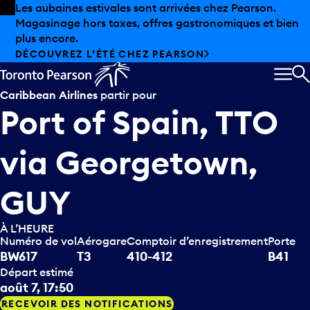
Skip to offers
Passer au contenu principal
Les aubaines estivales sont arrivées chez Pearson.
Magasinage hors taxes, offres gastronomiques et bien
plus encore.
DÉCOUVREZ L’ÉTÉ CHEZ PEARSON
MEN
R
Caribbean Airlines
partir pour
Port of Spain, TTO
via
Georgetown,
GUY
À L’HEURE
Numéro de vol
Aérogare
Comptoir d’enregistrement
Porte
BW617
T3
410-412
B41
Départ estimé
août 7, 17:50
RECEVOIR DES NOTIFICATIONS