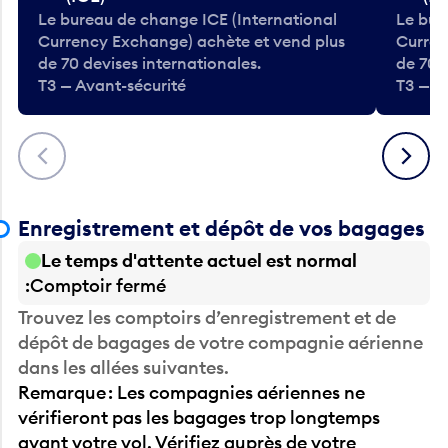
Le bureau de change ICE (International
Le bur
Currency Exchange) achète et vend plus
Curren
de 70 devises internationales.
de 70 
T3 — Avant-sécurité
T3 — A
Précédent
Suivant
Enregistrement et dépôt de vos bagages
Le temps d'attente actuel est normal
Comptoir fermé
Trouvez les comptoirs d’enregistrement et de
dépôt de bagages de votre compagnie aérienne
dans les allées suivantes.
Remarque : Les compagnies aériennes ne
vérifieront pas les bagages trop longtemps
avant votre vol. Vérifiez auprès de votre