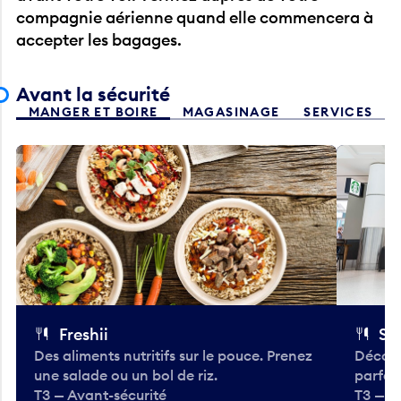
compagnie aérienne quand elle commencera à
accepter les bagages.
Avant la sécurité
MANGER ET BOIRE
MAGASINAGE
SERVICES
Freshii
St
Des aliments nutritifs sur le pouce. Prenez
Découv
une salade ou un bol de riz.
parfai
T3 — Avant-sécurité
T3 — A