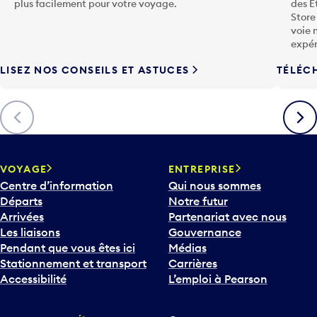
plus facilement pour votre voyage.
des É
Store
voie 
expér
LISEZ NOS CONSEILS ET ASTUCES
TÉLÉC
Précédent
Suiva
VOYAGE
ENTREPRISE
Centre d’information
Qui nous sommes
Départs
Notre futur
Arrivées
Partenariat avec nous
Les liaisons
Gouvernance
Pendant que vous êtes ici
Médias
Stationnement et transport
Carrières
Accessibilité
L’emploi à Pearson