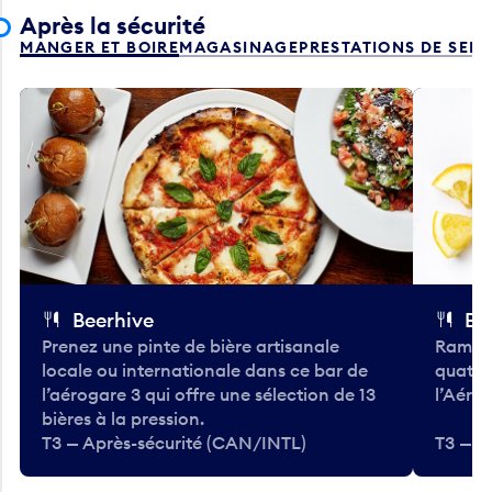
Après la sécurité
MANGER ET BOIRE
MAGASINAGE
PRESTATIONS DE SER
Beerhive
Bo
Prenez une pinte de bière artisanale
Ramass
locale ou internationale dans ce bar de
quatre
l’aérogare 3 qui offre une sélection de 13
l’Aéro
bières à la pression.
T3 — Après-sécurité (CAN/INTL)
T3 — A