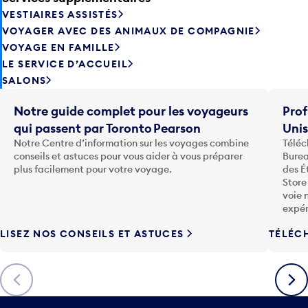
VESTIAIRES ASSISTÉS
VOYAGER AVEC DES ANIMAUX DE COMPAGNIE
VOYAGE EN FAMILLE
LE SERVICE D’ACCUEIL
SALONS
Notre guide complet pour les voyageurs
Prof
qui passent par Toronto Pearson
Uni
Notre Centre d’information sur les voyages combine
Téléc
conseils et astuces pour vous aider à vous préparer
Burea
plus facilement pour votre voyage.
des É
Store
voie 
expér
LISEZ NOS CONSEILS ET ASTUCES
TÉLÉC
Précédent
Suiva