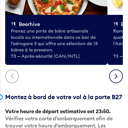
Beerhive
Bo
Prenez une pinte de bière artisanale
Ramass
locale ou internationale dans ce bar de
quatre
l’aérogare 3 qui offre une sélection de 13
l’Aéro
bières à la pression.
T3 — Après-sécurité (CAN/INTL)
T3 — A
Précédent
Suivant
Montez à bord de votre vol à la porte B27
Votre heure de départ estimative est 23:50.
Vérifiez votre carte d’embarquement afin de
trouver votre heure d’embarquement. Les