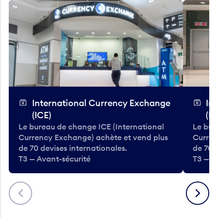
International Currency Exchange
In
(ICE)
(IC
Le bureau de change ICE (International
Le bur
Currency Exchange) achète et vend plus
Curren
de 70 devises internationales.
de 70 
T3 — Avant-sécurité
T3 — A
Précédent
Suivant