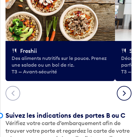
Freshii
St
Des aliments nutritifs sur le pouce. Prenez
Découv
une salade ou un bol de riz.
parfai
T3 — Avant-sécurité
T3 — A
Précédent
Suivant
Suivez les indications des portes B ou C
Vérifiez votre carte d’embarquement afin de
trouver votre porte et regardez la carte de votre