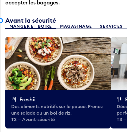
Avant la sécurité
MANGER ET BOIRE
MAGASINAGE
SERVICES
Freshii
St
Des aliments nutritifs sur le pouce. Prenez
Découv
une salade ou un bol de riz.
parfai
T3 — Avant-sécurité
T3 — A
Précédent
Suivant