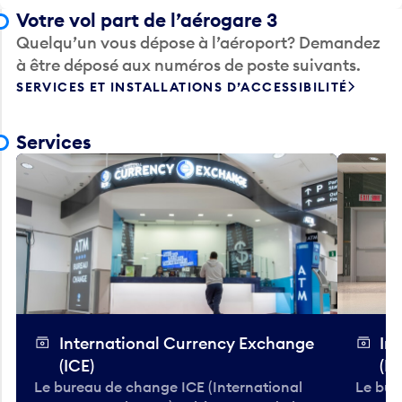
Votre vol part de l’aérogare 3
Quelqu’un vous dépose à l’aéroport? Demandez
à être déposé aux numéros de poste suivants.
SERVICES ET INSTALLATIONS D’ACCESSIBILITÉ
Services
International Currency Exchange
In
(ICE)
(IC
Le bureau de change ICE (International
Le bur
Currency Exchange) achète et vend plus
Curren