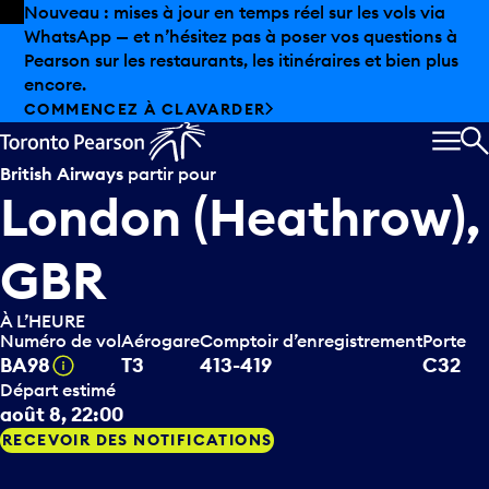
Skip to offers
Passer au contenu principal
Les aubaines estivales sont arrivées chez Pearson.
Magasinage hors taxes, offres gastronomiques et bien
plus encore.
DÉCOUVREZ L’ÉTÉ CHEZ PEARSON
MEN
R
British Airways
partir pour
London (Heathrow),
GBR
À L’HEURE
Numéro de vol
Aérogare
Comptoir d’enregistrement
Porte
Infobulle
BA98
T3
413-419
C32
Départ estimé
août 8, 22:00
RECEVOIR DES NOTIFICATIONS