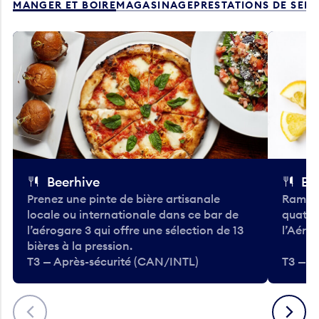
Beerhive
Bo
Prenez une pinte de bière artisanale
Ramass
locale ou internationale dans ce bar de
quatre
l’aérogare 3 qui offre une sélection de 13
l’Aéro
bières à la pression.
T3 — Après-sécurité (CAN/INTL)
T3 — A
Précédent
Suivant