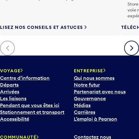
voie 
expér
LISEZ NOS CONSEILS ET ASTUCES
TÉLÉC
Précédent
Suiva
VOYAGE
ENTREPRISE
Centre d’information
Qui nous sommes
Départs
Notre futur
Arrivées
Partenariat avec nous
Les liaisons
Gouvernance
Pendant que vous êtes ici
Médias
Stationnement et transport
Carrières
Accessibilité
L’emploi à Pearson
Contactez nous
COMMUNAUTÉ
Compagnies aériennes et
Participez