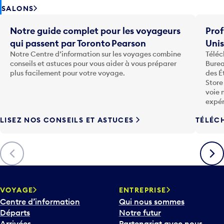
SALONS
Notre guide complet pour les voyageurs
Prof
qui passent par Toronto Pearson
Uni
Notre Centre d’information sur les voyages combine
Téléc
conseils et astuces pour vous aider à vous préparer
Burea
plus facilement pour votre voyage.
des É
Store
voie 
expér
LISEZ NOS CONSEILS ET ASTUCES
TÉLÉC
Précédent
Suiva
VOYAGE
ENTREPRISE
Centre d’information
Qui nous sommes
Départs
Notre futur
Arrivées
Partenariat avec nous