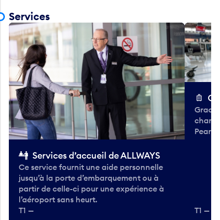
Services
Ch
Gracieu
chario
Pearso
Services d’accueil de ALLWAYS
Ce service fournit une aide personnelle
jusqu’à la porte d’embarquement ou à
partir de celle-ci pour une expérience à
l’aéroport sans heurt.
T1 —
T1 — A