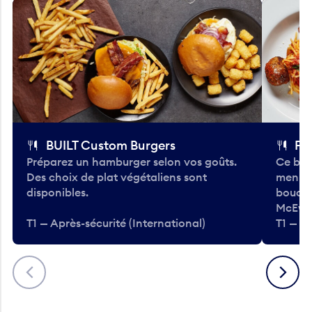
BUILT Custom Burgers
Fe
Préparez un hamburger selon vos goûts.
Ce bar
Des choix de plat végétaliens sont
menu d
disponibles.
bouché
McEwa
T1 — Après-sécurité (International)
T1 — Ap
Précédent
Suivant