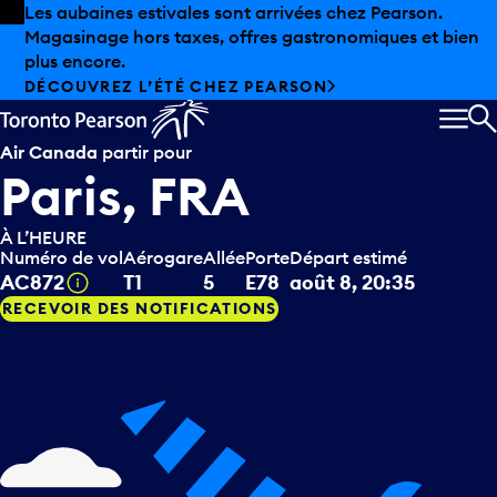
Skip to offers
Passer au contenu principal
Les aubaines estivales sont arrivées chez Pearson.
Magasinage hors taxes, offres gastronomiques et bien
plus encore.
DÉCOUVREZ L’ÉTÉ CHEZ PEARSON
MEN
R
Air Canada
partir pour
Paris, FRA
À L’HEURE
Numéro de vol
Aérogare
Allée
Porte
Départ estimé
Infobulle
AC872
T1
5
E78
août 8, 20:35
RECEVOIR DES NOTIFICATIONS