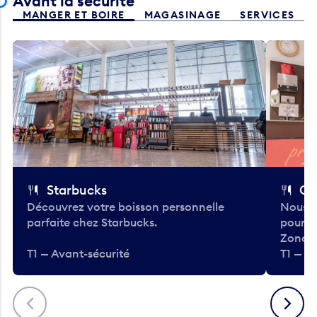
Avant la sécurité
MANGER ET BOIRE
MAGASINAGE
SERVICES
Starbucks
Co
Découvrez votre boisson personnelle
Nous a
parfaite chez Starbucks.
pour b
Zone.
T1 — Avant-sécurité
T1 — A
Précédent
Suivant