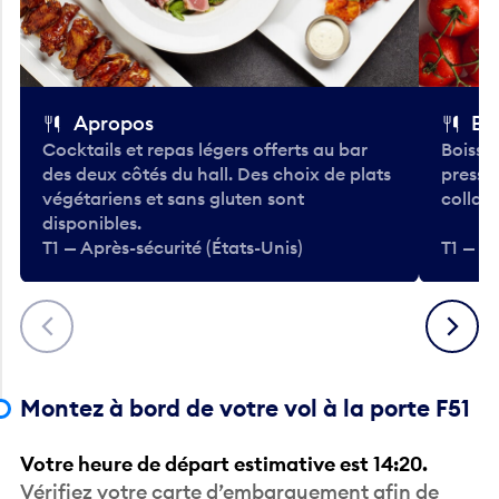
Apropos
Bo
Cocktails et repas légers offerts au bar
Boisso
des deux côtés du hall. Des choix de plats
pressé
végétariens et sans gluten sont
collati
disponibles.
T1 — Après-sécurité (États-Unis)
T1 — Ap
Précédent
Suivant
Montez à bord de votre vol à la porte F51
Votre heure de départ estimative est 14:20.
Vérifiez votre carte d’embarquement afin de