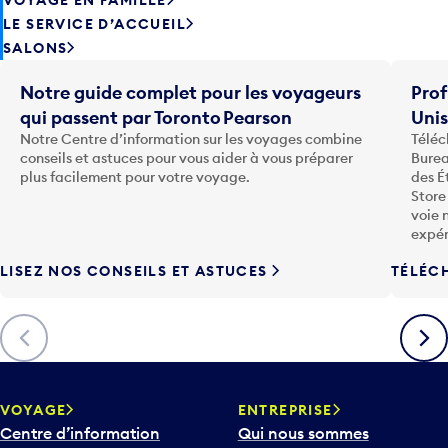
LE SERVICE D’ACCUEIL
SALONS
Notre guide complet pour les voyageurs
Prof
qui passent par Toronto Pearson
Uni
Notre Centre d’information sur les voyages combine
Téléc
conseils et astuces pour vous aider à vous préparer
Burea
plus facilement pour votre voyage.
des É
Store
voie 
expér
LISEZ NOS CONSEILS ET ASTUCES
TÉLÉC
Précédent
Suiva
VOYAGE
ENTREPRISE
Centre d’information
Qui nous sommes