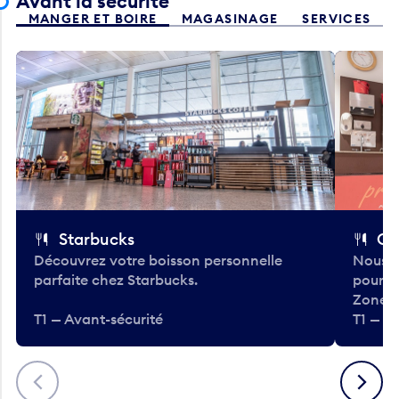
Avant la sécurité
MANGER ET BOIRE
MAGASINAGE
SERVICES
Starbucks
Co
Découvrez votre boisson personnelle
Nous a
parfaite chez Starbucks.
pour b
Zone.
T1 — Avant-sécurité
T1 — A
Précédent
Suivant