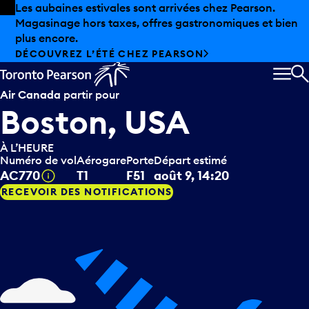
Skip to offers
Passer au contenu principal
Les aubaines estivales sont arrivées chez Pearson.
Magasinage hors taxes, offres gastronomiques et bien
plus encore.
DÉCOUVREZ L’ÉTÉ CHEZ PEARSON
MEN
R
Air Canada
partir pour
Boston, USA
À L’HEURE
Numéro de vol
Aérogare
Porte
Départ estimé
Infobulle
AC770
T1
F51
août 9, 14:20
RECEVOIR DES NOTIFICATIONS