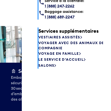
Service à la clientèle:
1 (888) 247-2262
Baggage assistance:
1 (888) 689-2247
Services supplémentaires
Salon P
VESTIAIRES ASSISTÉS
Les passagers
VOYAGER AVEC DES ANIMAUX DE
Canada peuve
COMPAGNIE
avant de prend
VOYAGE EN FAMILLE
savourer une 
LE SERVICE D’ACCUEIL
aliments frais.
SALONS
Secure Wrap
Emballez et protégez en toute
sécurité vos bagages en moins de
30 secondes à cette station
d’emballage des bagages près
des allées 2, 7 et 13.