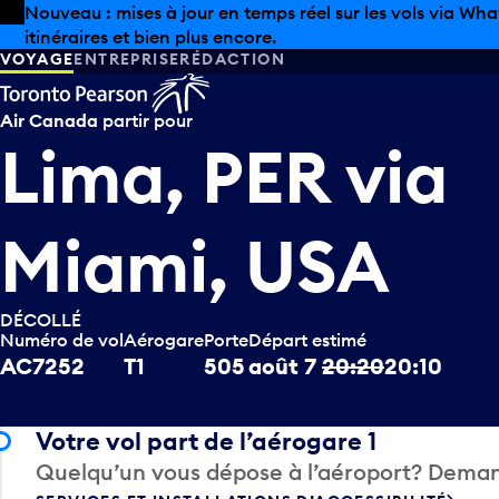
Skip to offers
Passer au contenu principal
Les aubaines estivales sont arrivées chez Pearson. Maga
VOYAGE
ENTREPRISE
RÉDACTION
Air Canada
partir pour
Lima, PER
via
Miami, USA
DÉCOLLÉ
Numéro de vol
Aérogare
Porte
Départ estimé
AC7252
T1
505
août 7
20:20
20:10
Votre vol part de l’aérogare 1
Quelqu’un vous dépose à l’aéroport? Deman