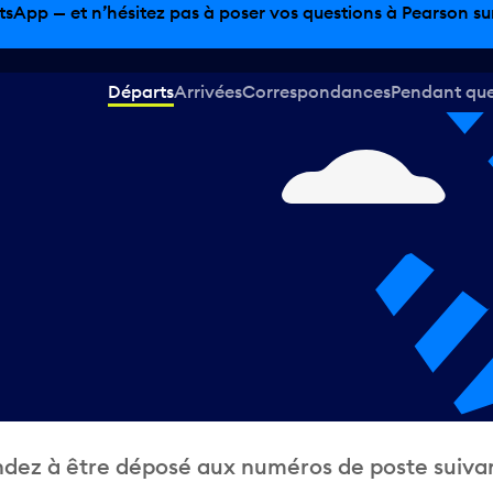
sinage hors taxes, offres gastronomiques et bien plus encor
Départs
Arrivées
Correspondances
Pendant que 
dez à être déposé aux numéros de poste suivan