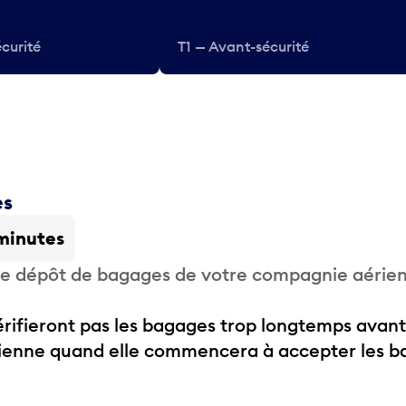
curité
T1 — Avant-sécurité
es
minutes
 de dépôt de bagages de votre compagnie aérie
ifieront pas les bagages trop longtemps avant
rienne quand elle commencera à accepter les b