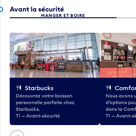
Avant la sécurité
MANGER ET BOIRE
Starbucks
Comfor
Découvrez votre boisson
Nous avons u
personnelle parfaite chez
d’options po
Starbucks.
dans la Comf
T1 — Avant-sécurité
T1 — Avant-sé
Précédent