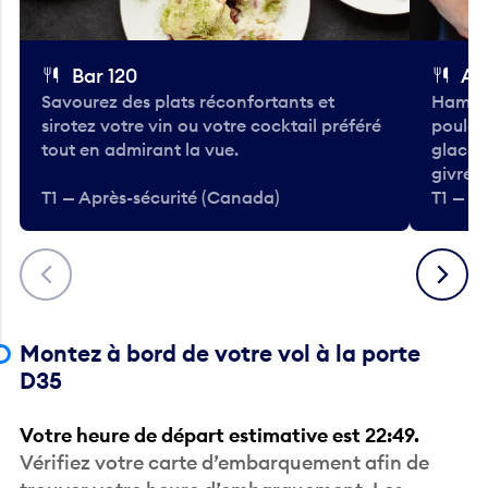
Bar 120
A
Savourez des plats réconfortants et
Hambur
sirotez votre vin ou votre cocktail préféré
poulet 
tout en admirant la vue.
glacée
givrées
T1 — Après-sécurité (Canada)
T1 — A
Précédent
Suivant
Montez à bord de votre vol à la porte
D35
Votre heure de départ estimative est 22:49.
Vérifiez votre carte d’embarquement afin de