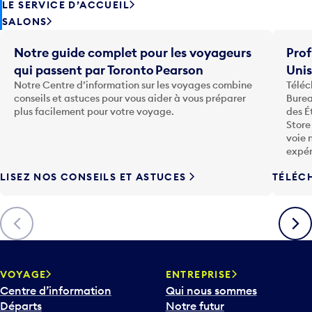
LE SERVICE D’ACCUEIL
SALONS
Notre guide complet pour les voyageurs
Prof
qui passent par Toronto Pearson
Uni
Notre Centre d’information sur les voyages combine
Téléc
conseils et astuces pour vous aider à vous préparer
Burea
plus facilement pour votre voyage.
des É
Store
voie 
expér
LISEZ NOS CONSEILS ET ASTUCES
TÉLÉC
Précédent
Suiva
VOYAGE
ENTREPRISE
Centre d’information
Qui nous sommes
Départs
Notre futur