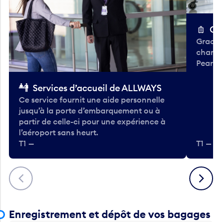
Ch
Gracieu
chario
Pearso
Services d’accueil de ALLWAYS
Ce service fournit une aide personnelle
jusqu’à la porte d’embarquement ou à
partir de celle-ci pour une expérience à
l’aéroport sans heurt.
T1 —
T1 — A
Précédent
Suivant
Enregistrement et dépôt de vos bagages