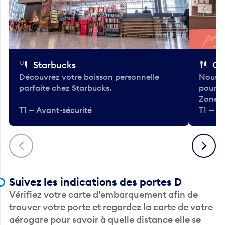
Starbucks
Co
Découvrez votre boisson personnelle
Nous a
parfaite chez Starbucks.
pour b
Zone.
T1 — Avant-sécurité
T1 — A
Précédent
Suivant
Suivez les indications des portes D
Vérifiez votre carte d’embarquement afin de
trouver votre porte et regardez la carte de votre
aérogare pour savoir à quelle distance elle se