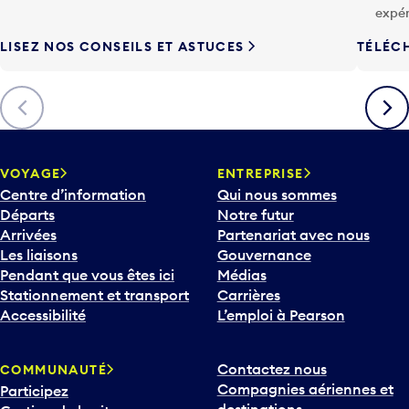
expér
LISEZ NOS CONSEILS ET ASTUCES
TÉLÉC
Précédent
Suiva
VOYAGE
ENTREPRISE
Centre d’information
Qui nous sommes
Départs
Notre futur
Arrivées
Partenariat avec nous
Les liaisons
Gouvernance
Pendant que vous êtes ici
Médias
Stationnement et transport
Carrières
Accessibilité
L’emploi à Pearson
Contactez nous
COMMUNAUTÉ
Compagnies aériennes et
Participez
destinations