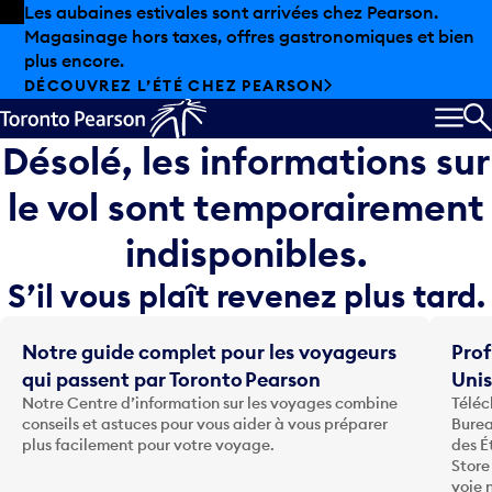
Skip to offers
Passer au contenu principal
Les aubaines estivales sont arrivées chez Pearson.
Magasinage hors taxes, offres gastronomiques et bien
plus encore.
DÉCOUVREZ L’ÉTÉ CHEZ PEARSON
MEN
R
Désolé, les informations sur
le vol sont temporairement
indisponibles.
S’il vous plaît revenez plus tard.
Notre guide complet pour les voyageurs
Prof
qui passent par Toronto Pearson
Uni
Notre Centre d’information sur les voyages combine
Téléc
conseils et astuces pour vous aider à vous préparer
Burea
plus facilement pour votre voyage.
des É
Store
voie 