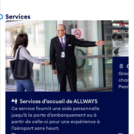
Services
Ch
Gracieu
chario
Pearso
Services d’accueil de ALLWAYS
Ce service fournit une aide personnelle
jusqu’à la porte d’embarquement ou à
partir de celle-ci pour une expérience à
l’aéroport sans heurt.
T1 —
T1 — A