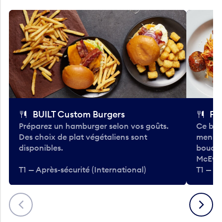
BUILT Custom Burgers
Fe
Préparez un hamburger selon vos goûts.
Ce bar
Des choix de plat végétaliens sont
menu d
disponibles.
bouché
McEwa
T1 — Après-sécurité (International)
T1 — Ap
Précédent
Suivant