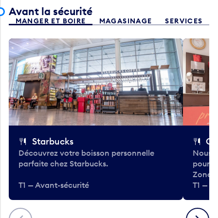
Avant la sécurité
MANGER ET BOIRE
MAGASINAGE
SERVICES
Starbucks
Co
Découvrez votre boisson personnelle
Nous a
parfaite chez Starbucks.
pour b
Zone.
T1 — Avant-sécurité
T1 — A
Précédent
Suivant