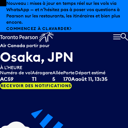
Skip to offers
Passer au contenu principal
Les aubaines estivales sont arrivées chez Pearson.
Magasinage hors taxes, offres gastronomiques et bien
plus encore.
DÉCOUVREZ L’ÉTÉ CHEZ PEARSON
MEN
R
Air Canada
partir pour
Osaka, JPN
À L’HEURE
Numéro de vol
Aérogare
Allée
Porte
Départ estimé
AC59
T1
5
170A
août 11, 13:35
RECEVOIR DES NOTIFICATIONS