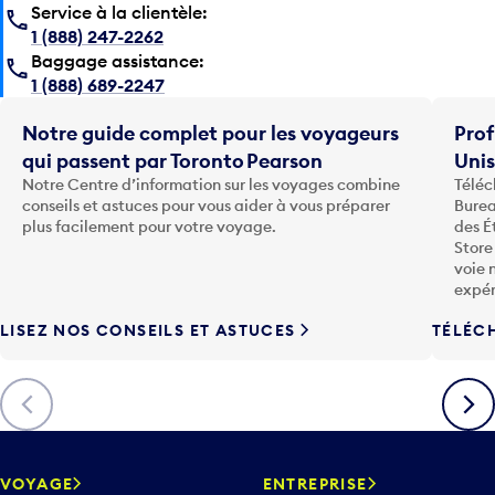
Service à la clientèle:
1 (888) 247-2262
Baggage assistance:
1 (888) 689-2247
Notre guide complet pour les voyageurs
Prof
qui passent par Toronto Pearson
Uni
Notre Centre d’information sur les voyages combine
Téléc
conseils et astuces pour vous aider à vous préparer
Burea
plus facilement pour votre voyage.
des É
Store
voie 
expér
LISEZ NOS CONSEILS ET ASTUCES
TÉLÉC
Précédent
Suiva
VOYAGE
ENTREPRISE