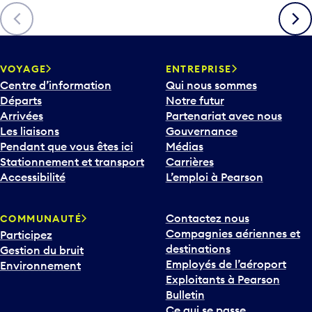
Précédent
Suiva
VOYAGE
ENTREPRISE
Centre d’information
Qui nous sommes
Départs
Notre futur
Arrivées
Partenariat avec nous
Les liaisons
Gouvernance
Pendant que vous êtes ici
Médias
Stationnement et transport
Carrières
Accessibilité
L’emploi à Pearson
Contactez nous
COMMUNAUTÉ
Compagnies aériennes et
Participez
destinations
Gestion du bruit
Employés de l’aéroport
Environnement
Exploitants à Pearson
Bulletin
Ce qui se passe