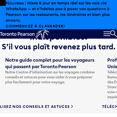
Skip to offers
Passer au contenu principal
Nouveau : mises à jour en temps réel sur les vols via
WhatsApp — et n’hésitez pas à poser vos questions à
Désolé, les informations sur
Pearson sur les restaurants, les itinéraires et bien plus
encore.
le vol sont temporairement
COMMENCEZ À CLAVARDER
indisponibles.
MEN
R
S’il vous plaît revenez plus tard.
Notre guide complet pour les voyageurs
Prof
qui passent par Toronto Pearson
Uni
Notre Centre d’information sur les voyages combine
Téléc
conseils et astuces pour vous aider à vous préparer
Burea
plus facilement pour votre voyage.
des É
Store
voie 
expér
LISEZ NOS CONSEILS ET ASTUCES
TÉLÉC