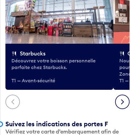
Starbucks
Co
Découvrez votre boisson personnelle
Nous a
parfaite chez Starbucks.
pour b
Zone.
T1 — Avant-sécurité
T1 — A
Précédent
Suivant
Suivez les indications des portes F
Vérifiez votre carte d’embarquement afin de