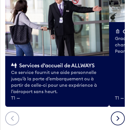
Ch
Gracieu
chario
Pearso
Services d’accueil de ALLWAYS
Ce service fournit une aide personnelle
jusqu’à la porte d’embarquement ou à
partir de celle-ci pour une expérience à
l’aéroport sans heurt.
T1 —
T1 — A
Précédent
Suivant