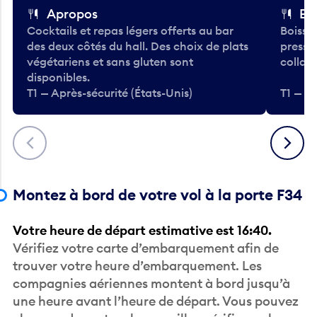
Apropos
Bo
Cocktails et repas légers offerts au bar
Boisso
des deux côtés du hall. Des choix de plats
pressé
végétariens et sans gluten sont
collati
disponibles.
T1 — Après-sécurité (États-Unis)
T1 — Ap
Précédent
Suivant
Montez à bord de votre vol à la porte F34
Votre heure de départ estimative est 16:40.
Vérifiez votre carte d’embarquement afin de
trouver votre heure d’embarquement. Les
compagnies aériennes montent à bord jusqu’à
une heure avant l’heure de départ. Vous pouvez