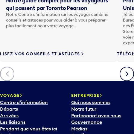
Notre guide complet pour les voyageurs
Prof
qui passent par Toronto Pearson
Uni
Notre Centre d’information sur les voyages combine
Téléc
conseils et astuces pour vous aider à vous préparer
Burea
plus facilement pour votre voyage.
des É
Store
voie 
expér
LISEZ NOS CONSEILS ET ASTUCES
TÉLÉC
Précédent
Suiva
VOYAGE
ENTREPRISE
Centre d’information
Qui nous sommes
Départs
Notre futur
Arrivées
Partenariat avec nous
Les liaisons
Gouvernance
Pendant que vous êtes ici
Médias