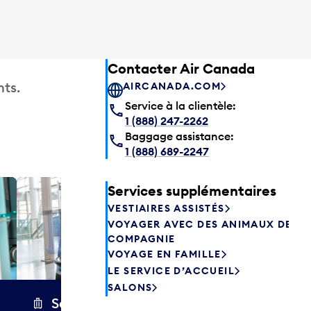
Contacter Air Canada
ts.
AIRCANADA.COM
Service à la clientèle:
1 (888) 247-2262
Baggage assistance:
1 (888) 689-2247
Services supplémentaires
Salon P
VESTIAIRES ASSISTÉS
Les passagers
VOYAGER AVEC DES ANIMAUX DE
Canada peuve
COMPAGNIE
avant de prend
VOYAGE EN FAMILLE
savourer une 
LE SERVICE D’ACCUEIL
aliments frais.
SALONS
Secure Wrap