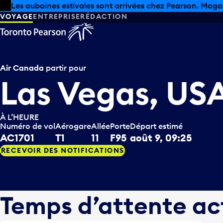
Skip to offers
Passer au contenu principal
Les aubaines estivales sont arrivées chez Pearson. Maga
VOYAGE
ENTREPRISE
RÉDACTION
Air Canada
partir pour
Las Vegas, US
À L’HEURE
Numéro de vol
Aérogare
Allée
Porte
Départ estimé
AC1701
T1
11
F95
août 9, 09:25
RECEVOIR DES NOTIFICATIONS
Temps d’attente ac