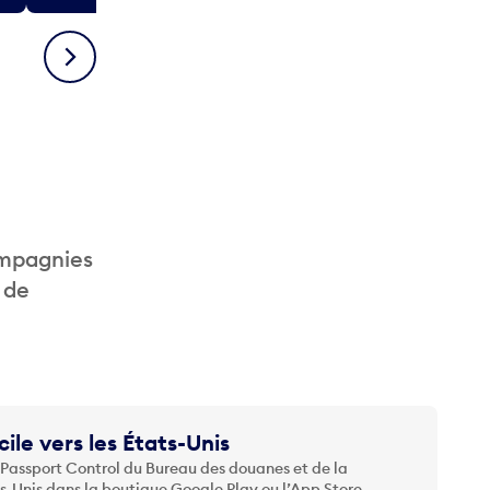
Suivant
ompagnies
 de
cile vers les États-Unis
 Passport Control du Bureau des douanes et de la
ts-Unis dans la boutique Google Play ou l’App Store