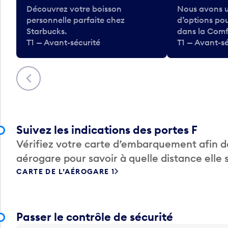
Découvrez votre boisson
Nous avons u
personnelle parfaite chez
d’options po
Starbucks.
dans la Comf
T1 — Avant-sécurité
T1 — Avant-sé
Précédent
Suivez les indications des portes F
Vérifiez votre carte d’embarquement afin de
aérogare pour savoir à quelle distance elle 
CARTE DE L’AÉROGARE 1
Passer le contrôle de sécurité