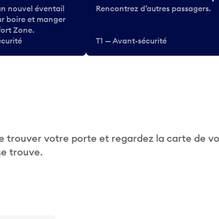
n nouvel éventail
Rencontrez d’autres passagers.
ur boire et manger
ort Zone.
curité
T1 — Avant-sécurité
 trouver votre porte et regardez la carte de v
se trouve.