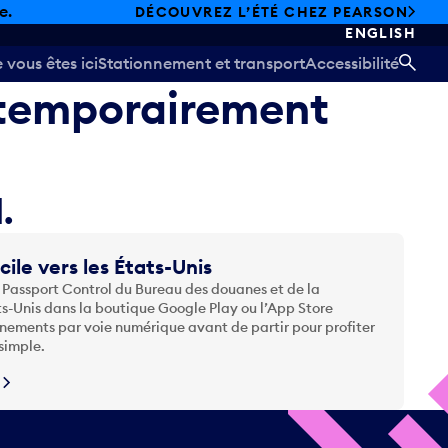
e.
DÉCOUVREZ L’ÉTÉ CHEZ PEARSON
ENGLISH
vous êtes ici
Stationnement et transport
Accessibilité
REC
t temporairement
.
cile vers les États-Unis
 Passport Control du Bureau des douanes et de la
ts-Unis dans la boutique Google Play ou l’App Store
nements par voie numérique avant de partir pour profiter
simple.
N