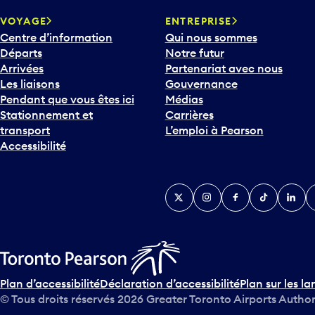
VOYAGE
ENTREPRISE
Centre d’information
Qui nous sommes
Départs
Notre futur
Arrivées
Partenariat avec nous
Les liaisons
Gouvernance
Pendant que vous êtes ici
Médias
Stationnement et
Carrières
transport
L’emploi à Pearson
Accessibilité
Twitter
Instagram
Facebook
TikTok
Linked
Y
Plan d’accessibilité
Déclaration d’accessibilité
Plan sur les la
© Tous droits réservés
2026
Greater Toronto Airports Author