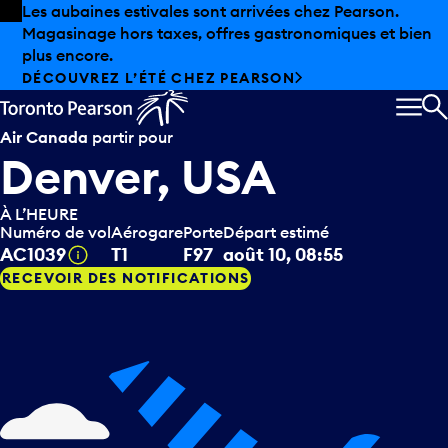
Skip to offers
Passer au contenu principal
Les aubaines estivales sont arrivées chez Pearson.
Magasinage hors taxes, offres gastronomiques et bien
plus encore.
DÉCOUVREZ L’ÉTÉ CHEZ PEARSON
MEN
R
Air Canada
partir pour
Denver, USA
À L’HEURE
Numéro de vol
Aérogare
Porte
Départ estimé
Infobulle
AC1039
T1
F97
août 10, 08:55
RECEVOIR DES NOTIFICATIONS