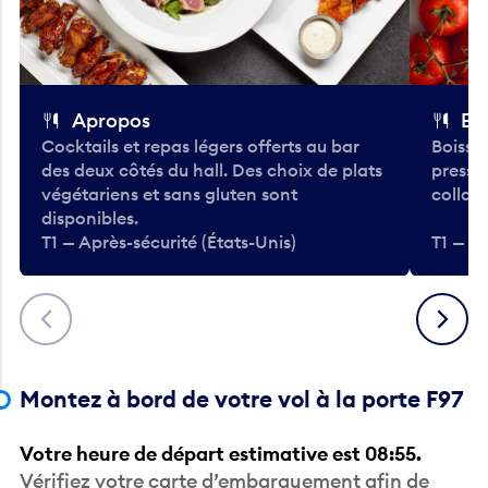
Apropos
Bo
Cocktails et repas légers offerts au bar
Boisso
des deux côtés du hall. Des choix de plats
pressé
végétariens et sans gluten sont
collati
disponibles.
T1 — Après-sécurité (États-Unis)
T1 — Ap
Précédent
Suivant
Montez à bord de votre vol à la porte F97
Votre heure de départ estimative est 08:55.
Vérifiez votre carte d’embarquement afin de