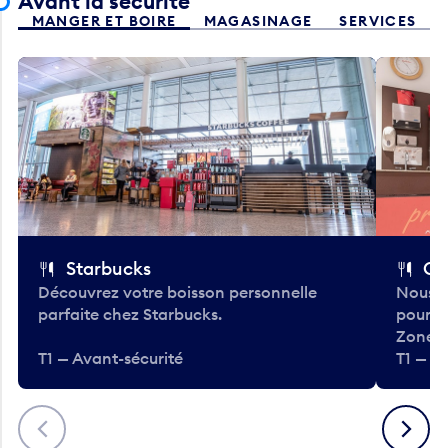
Avant la sécurité
MANGER ET BOIRE
MAGASINAGE
SERVICES
Starbucks
Co
Découvrez votre boisson personnelle
Nous a
parfaite chez Starbucks.
pour b
Zone.
T1 — Avant-sécurité
T1 — A
Précédent
Suivant