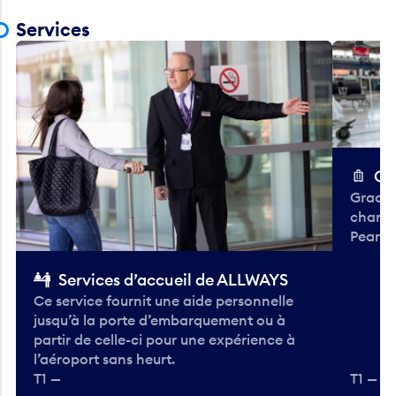
Services
Ch
Gracieu
chario
Pearso
Services d’accueil de ALLWAYS
Ce service fournit une aide personnelle
jusqu’à la porte d’embarquement ou à
partir de celle-ci pour une expérience à
l’aéroport sans heurt.
T1 —
T1 — A