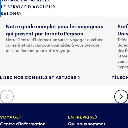
LE SERVICE D’ACCUEIL
SALONS
Notre guide complet pour les voyageurs
Prof
qui passent par Toronto Pearson
Uni
Notre Centre d’information sur les voyages combine
Téléc
conseils et astuces pour vous aider à vous préparer
Burea
plus facilement pour votre voyage.
des É
Store
voie 
expér
LISEZ NOS CONSEILS ET ASTUCES
TÉLÉC
Précédent
Suiva
VOYAGE
ENTREPRISE
Centre d’information
Qui nous sommes