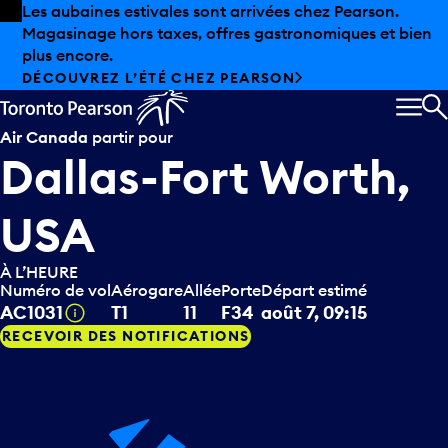
Skip to offers
Passer au contenu principal
Les aubaines estivales sont arrivées chez Pearson.
Magasinage hors taxes, offres gastronomiques et bien
plus encore.
DÉCOUVREZ L’ÉTÉ CHEZ PEARSON
MEN
R
Air Canada
partir pour
Dallas-Fort Worth,
USA
À L’HEURE
Numéro de vol
Aérogare
Allée
Porte
Départ estimé
Infobulle
AC1031
T1
11
F34
août 7, 09:15
RECEVOIR DES NOTIFICATIONS