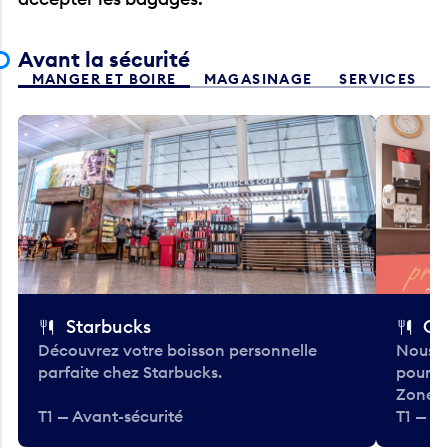
Avant la sécurité
MANGER ET BOIRE
MAGASINAGE
SERVICES
Starbucks
Co
Découvrez votre boisson personnelle
Nous a
parfaite chez Starbucks.
pour b
Zone.
T1 — Avant-sécurité
T1 — A