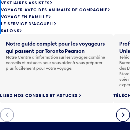
VESTIAIRES ASSISTÉS
VOYAGER AVEC DES ANIMAUX DE COMPAGNIE
VOYAGE EN FAMILLE
LE SERVICE D’ACCUEIL
SALONS
Notre guide complet pour les voyageurs
Prof
qui passent par Toronto Pearson
Uni
Notre Centre d’information sur les voyages combine
Téléc
conseils et astuces pour vous aider à vous préparer
Burea
plus facilement pour votre voyage.
des É
Store
voie 
expér
LISEZ NOS CONSEILS ET ASTUCES
TÉLÉC
Précédent
Suiva