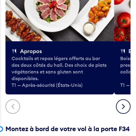
Apropos
Bo
Cocktails et repas légers offerts au bar
Boisso
des deux côtés du hall. Des choix de plats
pressé
végétariens et sans gluten sont
collati
disponibles.
T1 — Après-sécurité (États-Unis)
T1 — Ap
Précédent
Suivant
Montez à bord de votre vol à la porte F34