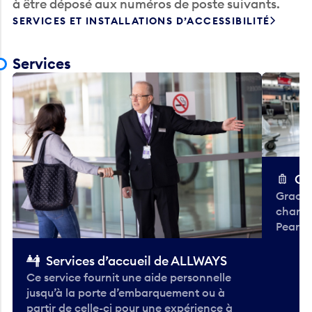
à être déposé aux numéros de poste suivants.
SERVICES ET INSTALLATIONS D’ACCESSIBILITÉ
Services
Ch
Gracieu
chario
Pearso
Services d’accueil de ALLWAYS
Ce service fournit une aide personnelle
jusqu’à la porte d’embarquement ou à
partir de celle-ci pour une expérience à