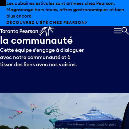
Skip to offers
Passer au contenu principal
Les aubaines estivales sont arrivées chez Pearson.
Magasinage hors taxes, offres gastronomiques et bien
Découvrez
les
plus encore.
DÉCOUVREZ L’ÉTÉ CHEZ PEARSON
ambassadeurs
de
MEN
la
communauté
R
Cette équipe s’engage à dialoguer
avec notre communauté et à
tisser des liens avec nos voisins.