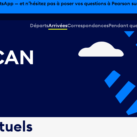
tsApp — et n’hésitez pas à poser vos questions à Pearson sur 
Départs
Arrivées
Correspondances
Pendant que 
 CAN
tuels