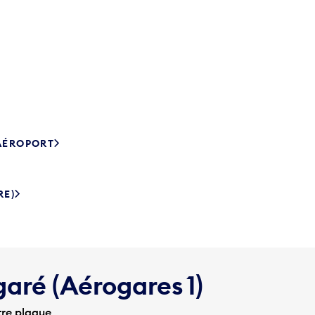
’AÉROPORT
RE)
garé (Aérogares 1)
tre plaque