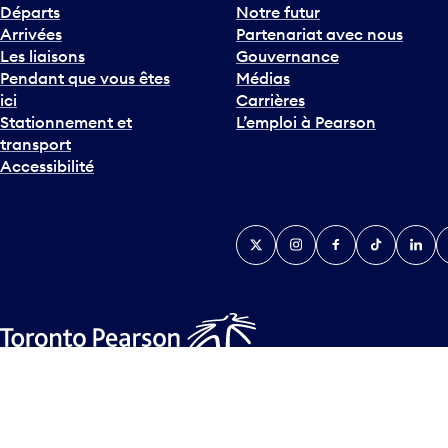
h
Départs
Notre futur
e
Arrivées
Partenariat avec nous
F
Les liaisons
Gouvernance
l
Pendant que vous êtes
Médias
è
ici
Carrières
c
Stationnement et
L’emploi à Pearson
h
transport
e
Accessibilité
v
e
r
Twitter
Instagram
Facebook
TikTok
Linked
Y
s
l
e
b
a
s
Plan d’accessibilité
Déclaration d’accessibilité
Plan sur les la
p
© Tous droits réservés
2026
Greater Toronto Airports Author
o
u