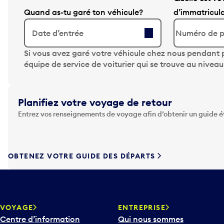
Quand as-tu garé ton véhicule?
d’immatricul
Date d’entrée
A
Si vous avez garé votre véhicule chez nous pendant p
p
équipe de service de voiturier qui se trouve au nivea
p
u
y
Planifiez votre voyage de retour
e
Entrez vos renseignements de voyage afin d’obtenir un guide 
z
s
u
r
OBTENEZ VOTRE GUIDE DES DÉPARTS
l
a
t
o
u
VOYAGE
ENTREPRISE
c
Centre d’information
Qui nous sommes