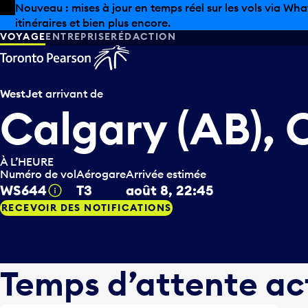
Skip to offers
Passer au contenu principal
Nouveau : mises à jour en temps réel sur les vols via Wha
itinéraires et bien plus encore.
VOYAGE
ENTREPRISE
RÉDACTION
WestJet
arrivant de
Calgary (AB),
À L’HEURE
Numéro de vol
Aérogare
Arrivée estimée
WS644
T3
août 8, 22:45
Infobulle
RECEVOIR DES NOTIFICATIONS
Temps d’attente ac