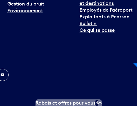
et destinations
Gestion du bruit
Employés de l’aéroport
Environnement
Exploitants à Pearson
Bulletin
Ce qui se passe
In
ouTube
Rabais et offres pour vous
4
ngues officielles
Conditions d’utilisation des médias sociaux
C
ity.