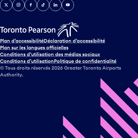
Twitter
Instagram
Facebook
TikTok
LinkedIn
YouTube
e
n
i
r
s
u
Plan d’accessibilité
Déclaration d’accessibilité
r
Plan sur les langues officielles
l
Conditions d’utilisation des médias sociaux
e
Conditions d’utilisation
Politique de confidentialité
c
© Tous droits réservés
2026
Greater Toronto Airports
a
Authority.
l
e
n
d
r
i
e
r
e