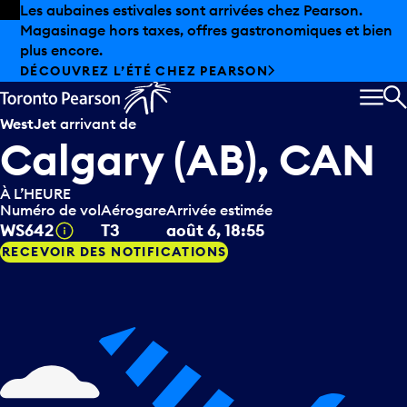
Skip to offers
Passer au contenu principal
Les aubaines estivales sont arrivées chez Pearson.
Magasinage hors taxes, offres gastronomiques et bien
plus encore.
DÉCOUVREZ L’ÉTÉ CHEZ PEARSON
MEN
R
WestJet
arrivant de
Calgary (AB), CAN
À L’HEURE
Numéro de vol
Aérogare
Arrivée estimée
Infobulle
WS642
T3
août 6, 18:55
RECEVOIR DES NOTIFICATIONS