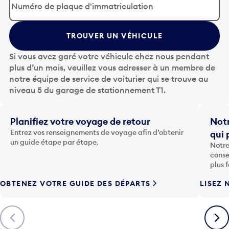
p
u
y
TROUVER UN VÉHICULE
e
z
Si vous avez garé votre véhicule chez nous pendant
s
plus d’un mois, veuillez vous adresser à un membre de
u
notre équipe de service de voiturier qui se trouve au
r
niveau 5 du garage de stationnement T1.
l
a
t
Planifiez votre voyage de retour
Notr
o
Entrez vos renseignements de voyage afin d’obtenir
qui 
u
un guide étape par étape.
Notre
c
conse
h
plus 
e
OBTENEZ VOTRE GUIDE DES DÉPARTS
LISEZ 
F
l
è
Précédent
Suiva
c