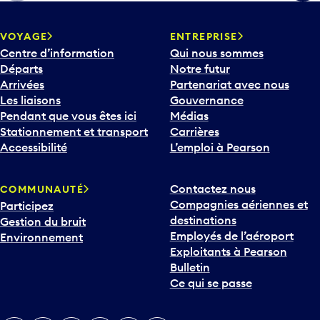
h
e
v
VOYAGE
ENTREPRISE
e
Centre d’information
Qui nous sommes
r
Départs
Notre futur
s
Arrivées
Partenariat avec nous
l
Les liaisons
Gouvernance
e
Pendant que vous êtes ici
Médias
b
Stationnement et transport
Carrières
a
Accessibilité
L’emploi à Pearson
s
p
Contactez nous
COMMUNAUTÉ
o
Compagnies aériennes et
Participez
u
destinations
Gestion du bruit
r
Employés de l’aéroport
Environnement
i
Exploitants à Pearson
n
Bulletin
t
Ce qui se passe
e
r
v