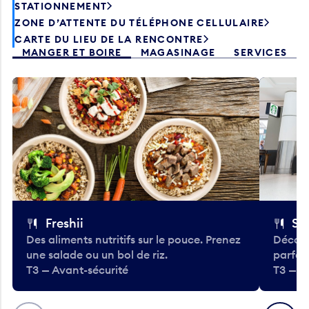
STATIONNEMENT
ZONE D’ATTENTE DU TÉLÉPHONE CELLULAIRE
CARTE DU LIEU DE LA RENCONTRE
MANGER ET BOIRE
MAGASINAGE
SERVICES
Freshii
St
Des aliments nutritifs sur le pouce. Prenez
Découv
une salade ou un bol de riz.
parfai
T3 — Avant-sécurité
T3 — A