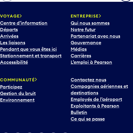
h
e
v
VOYAGE
ENTREPRISE
e
Centre d’information
Qui nous sommes
r
Départs
Notre futur
s
Arrivées
Partenariat avec nous
l
Les liaisons
Gouvernance
e
Pendant que vous êtes ici
Médias
b
Stationnement et transport
Carrières
a
Accessibilité
L’emploi à Pearson
s
p
Contactez nous
COMMUNAUTÉ
o
Compagnies aériennes et
Participez
u
destinations
Gestion du bruit
r
Employés de l’aéroport
Environnement
i
Exploitants à Pearson
n
Bulletin
t
Ce qui se passe
e
r
v