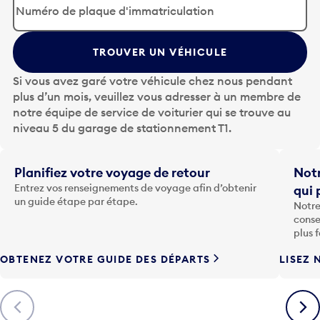
p
u
y
TROUVER UN VÉHICULE
e
z
Si vous avez garé votre véhicule chez nous pendant
s
plus d’un mois, veuillez vous adresser à un membre de
u
notre équipe de service de voiturier qui se trouve au
r
niveau 5 du garage de stationnement T1.
l
a
t
Planifiez votre voyage de retour
Notr
o
Entrez vos renseignements de voyage afin d’obtenir
qui 
u
un guide étape par étape.
Notre
c
conse
h
plus 
e
OBTENEZ VOTRE GUIDE DES DÉPARTS
LISEZ 
F
l
è
Précédent
Suiva
c