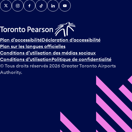
Twitter
Instagram
Facebook
TikTok
LinkedIn
YouTube
e
n
i
r
s
u
Plan d’accessibilité
Déclaration d’accessibilité
r
Plan sur les langues officielles
l
Conditions d’utilisation des médias sociaux
e
Conditions d’utilisation
Politique de confidentialité
c
© Tous droits réservés
2026
Greater Toronto Airports
a
Authority.
l
e
n
d
r
i
e
r
e