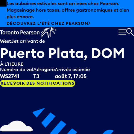
Skip to offers
Passer au contenu principal
Les aubaines estivales sont arrivées chez Pearson.
Magasinage hors taxes, offres gastronomiques et bien
plus encore.
DÉCOUVREZ L’ÉTÉ CHEZ PEARSON
MEN
R
WestJet
arrivant de
Puerto Plata, DOM
À L’HEURE
Numéro de vol
Aérogare
Arrivée estimée
WS2741
T3
août 7, 17:05
RECEVOIR DES NOTIFICATIONS