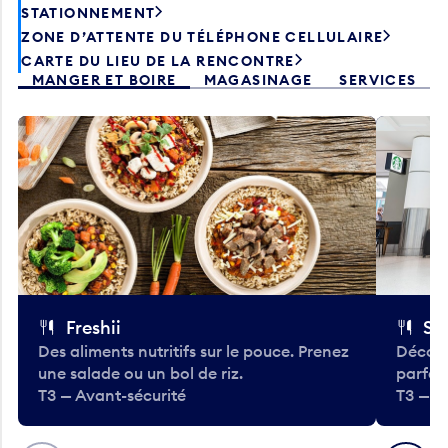
STATIONNEMENT
ZONE D’ATTENTE DU TÉLÉPHONE CELLULAIRE
CARTE DU LIEU DE LA RENCONTRE
MANGER ET BOIRE
MAGASINAGE
SERVICES
Freshii
St
Des aliments nutritifs sur le pouce. Prenez
Découv
une salade ou un bol de riz.
parfai
T3 — Avant-sécurité
T3 — A