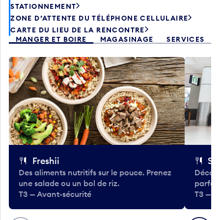
STATIONNEMENT
ZONE D’ATTENTE DU TÉLÉPHONE CELLULAIRE
CARTE DU LIEU DE LA RENCONTRE
MANGER ET BOIRE
MAGASINAGE
SERVICES
Freshii
St
Des aliments nutritifs sur le pouce. Prenez
Découv
une salade ou un bol de riz.
parfai
T3 — Avant-sécurité
T3 — A