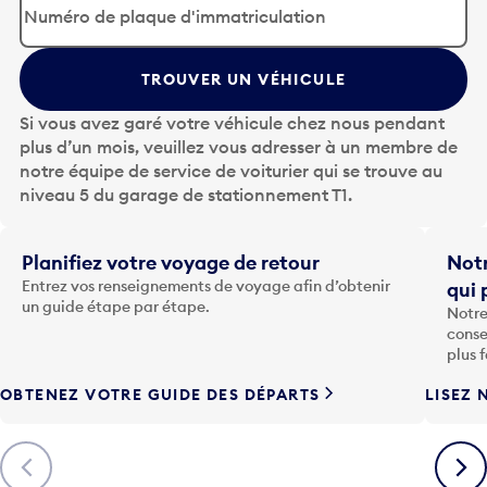
p
u
y
TROUVER UN VÉHICULE
e
z
Si vous avez garé votre véhicule chez nous pendant
s
plus d’un mois, veuillez vous adresser à un membre de
u
notre équipe de service de voiturier qui se trouve au
r
niveau 5 du garage de stationnement T1.
l
a
t
Planifiez votre voyage de retour
Notr
o
Entrez vos renseignements de voyage afin d’obtenir
qui 
u
un guide étape par étape.
Notre
c
conse
h
plus 
e
OBTENEZ VOTRE GUIDE DES DÉPARTS
LISEZ 
F
l
è
Précédent
Suiva
c