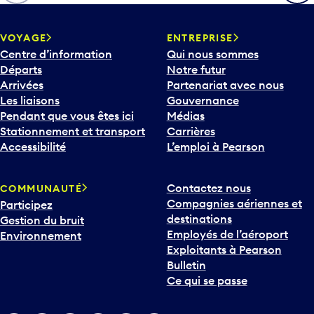
h
e
v
VOYAGE
ENTREPRISE
e
Centre d’information
Qui nous sommes
r
Départs
Notre futur
s
Arrivées
Partenariat avec nous
l
Les liaisons
Gouvernance
e
Pendant que vous êtes ici
Médias
b
Stationnement et transport
Carrières
a
Accessibilité
L’emploi à Pearson
s
p
Contactez nous
COMMUNAUTÉ
o
Compagnies aériennes et
Participez
u
destinations
Gestion du bruit
r
Employés de l’aéroport
Environnement
i
Exploitants à Pearson
n
Bulletin
t
Ce qui se passe
e
r
v