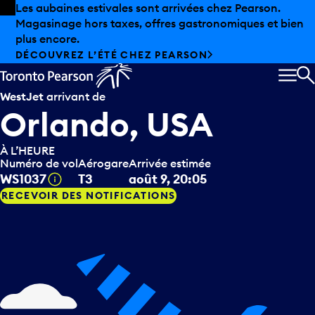
Skip to offers
Passer au contenu principal
Les aubaines estivales sont arrivées chez Pearson.
Magasinage hors taxes, offres gastronomiques et bien
plus encore.
DÉCOUVREZ L’ÉTÉ CHEZ PEARSON
MEN
R
WestJet
arrivant de
Orlando, USA
À L’HEURE
Numéro de vol
Aérogare
Arrivée estimée
Infobulle
WS1037
T3
août 9, 20:05
RECEVOIR DES NOTIFICATIONS