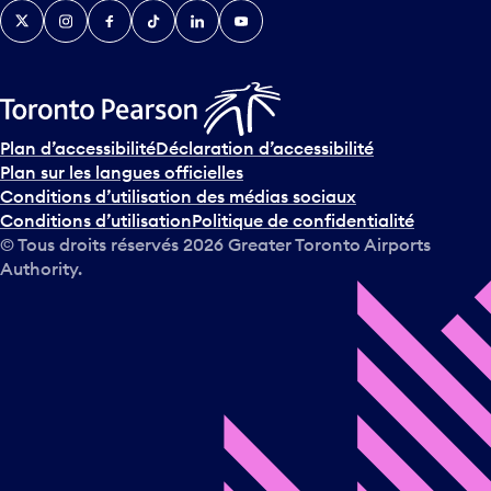
Twitter
Instagram
Facebook
TikTok
LinkedIn
YouTube
e
n
i
r
s
u
Plan d’accessibilité
Déclaration d’accessibilité
r
Plan sur les langues officielles
l
Conditions d’utilisation des médias sociaux
e
Conditions d’utilisation
Politique de confidentialité
c
© Tous droits réservés
2026
Greater Toronto Airports
a
Authority.
l
e
n
d
r
i
e
r
e