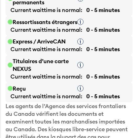
Current waittime is
normal
0 - 5 minutes
Ressortissants étrangers
Infobulle
Current waittime is
normal
0 - 5 minutes
Express / ArriveCAN
Infobulle
Current waittime is
normal
0 - 5 minutes
Titulaires d’une carte
Infobulle
NEXUS
Current waittime is
normal
0 - 5 minutes
Reçu
Infobulle
Current waittime is
normal
0 - 5 minutes
Les agents de l’Agence des services frontaliers
du Canada vérifient les documents et
examinent toutes les marchandises importées
au Canada. Des kiosques libre-service peuvent
être utilisés dans la plupart des cas pour
simplifier le processus.