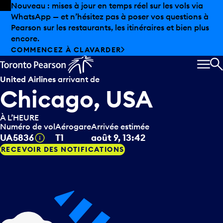
Skip to offers
Passer au contenu principal
Les aubaines estivales sont arrivées chez Pearson.
Magasinage hors taxes, offres gastronomiques et bien
plus encore.
DÉCOUVREZ L’ÉTÉ CHEZ PEARSON
MEN
R
United Airlines
arrivant de
Chicago, USA
À L’HEURE
Numéro de vol
Aérogare
Arrivée estimée
Infobulle
UA5836
T1
août 9, 13:42
RECEVOIR DES NOTIFICATIONS