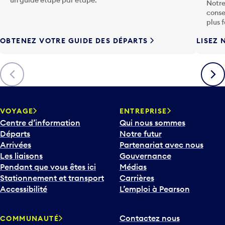
conse
h
plus 
e
OBTENEZ VOTRE GUIDE DES DÉPARTS
LISEZ 
F
l
è
Précédent
Suiva
c
h
e
v
VOYAGE
ENTREPRISE
e
Centre d’information
Qui nous sommes
r
Départs
Notre futur
s
Arrivées
Partenariat avec nous
l
Les liaisons
Gouvernance
e
Pendant que vous êtes ici
Médias
b
Stationnement et transport
Carrières
a
Accessibilité
L’emploi à Pearson
s
p
Contactez nous
COMMUNAUTÉ
o
Compagnies aériennes et
Participez
u