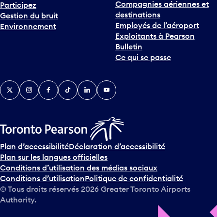
destinations
Gestion du bruit
r
Employés de l’aéroport
Environnement
i
Exploitants à Pearson
n
Bulletin
t
Ce qui se passe
e
r
v
Twitter
Instagram
Facebook
TikTok
LinkedIn
YouTube
e
n
i
r
s
u
Plan d’accessibilité
Déclaration d’accessibilité
r
Plan sur les langues officielles
l
Conditions d’utilisation des médias sociaux
e
Conditions d’utilisation
Politique de confidentialité
c
© Tous droits réservés
2026
Greater Toronto Airports
a
Authority.
l
e