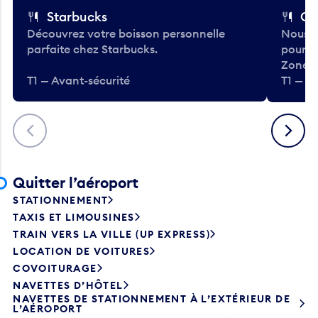
Starbucks
Co
Découvrez votre boisson personnelle
Nous a
parfaite chez Starbucks.
pour b
Zone.
T1 — Avant-sécurité
T1 — A
Précédent
Suivant
Quitter l’aéroport
STATIONNEMENT
TAXIS ET LIMOUSINES
TRAIN VERS LA VILLE (UP EXPRESS)
LOCATION DE VOITURES
COVOITURAGE
NAVETTES D’HÔTEL
NAVETTES DE STATIONNEMENT À L’EXTÉRIEUR DE
L’AÉROPORT
AUTOBUS DE TRANSPORT EN COMMUN