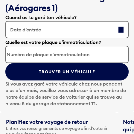
(Aérogares 1)
Quand as-tu garé ton véhicule?
Date d’entrée
A
Quelle est votre plaque d’immatriculation?
p
p
u
y
TROUVER UN VÉHICULE
e
z
Si vous avez garé votre véhicule chez nous pendant
s
plus d’un mois, veuillez vous adresser à un membre de
u
notre équipe de service de voiturier qui se trouve au
r
niveau 5 du garage de stationnement T1.
l
a
t
Planifiez votre voyage de retour
Notr
o
Entrez vos renseignements de voyage afin d’obtenir
qui 
u
un guide étape par étape.
Notre
c