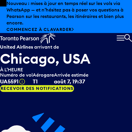
Skip to offers
Passer au contenu principal
Les aubaines estivales sont arrivées chez Pearson.
Magasinage hors taxes, offres gastronomiques et bien
plus encore.
DÉCOUVREZ L’ÉTÉ CHEZ PEARSON
MEN
R
United Airlines
arrivant de
Chicago, USA
À L’HEURE
Numéro de vol
Aérogare
Arrivée estimée
Infobulle
UA5591
T1
août 7, 19:37
RECEVOIR DES NOTIFICATIONS