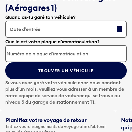
(Aérogares 1)
Quand as-tu garé ton véhicule?
Date d’entrée
A
Quelle est votre plaque d’immatriculation?
p
p
u
y
TROUVER UN VÉHICULE
e
z
Si vous avez garé votre véhicule chez nous pendant
s
plus d’un mois, veuillez vous adresser à un membre de
u
notre équipe de service de voiturier qui se trouve au
r
niveau 5 du garage de stationnement T1.
l
a
t
Planifiez votre voyage de retour
Notr
o
Entrez vos renseignements de voyage afin d’obtenir
qui 
u
un guide étape par étape.
Notre
c