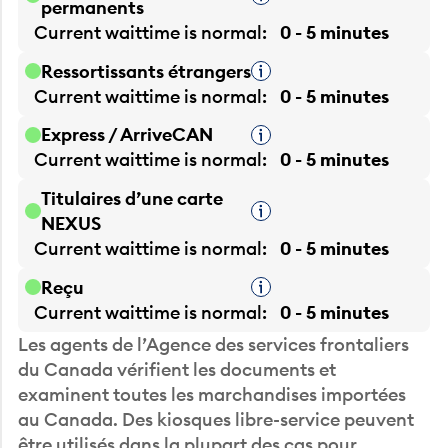
Current waittime is
normal
0 - 5 minutes
Ressortissants étrangers
Infobulle
Current waittime is
normal
0 - 5 minutes
Express / ArriveCAN
Infobulle
Current waittime is
normal
0 - 5 minutes
Titulaires d’une carte
Infobulle
NEXUS
Current waittime is
normal
0 - 5 minutes
Reçu
Infobulle
Current waittime is
normal
0 - 5 minutes
Les agents de l’Agence des services frontaliers
du Canada vérifient les documents et
examinent toutes les marchandises importées
au Canada. Des kiosques libre-service peuvent
être utilisés dans la plupart des cas pour
simplifier le processus.