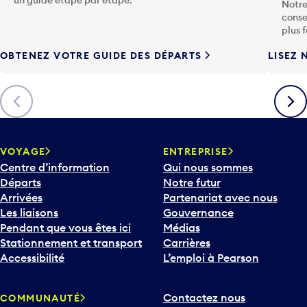
conse
h
plus 
e
OBTENEZ VOTRE GUIDE DES DÉPARTS
LISEZ 
F
l
è
Précédent
Suiva
c
h
e
v
VOYAGE
ENTREPRISE
e
Centre d’information
Qui nous sommes
r
Départs
Notre futur
s
Arrivées
Partenariat avec nous
l
Les liaisons
Gouvernance
e
Pendant que vous êtes ici
Médias
b
Stationnement et transport
Carrières
a
Accessibilité
L’emploi à Pearson
s
p
Contactez nous
COMMUNAUTÉ
o
Compagnies aériennes et
Participez
u