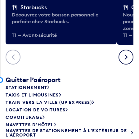
Starbucks
Co
Découvrez votre boisson personnelle
Nous a
parfaite chez Starbucks.
pour b
Zone.
T1 — Avant-sécurité
T1 — A
Précédent
Suivant
Quitter l’aéroport
STATIONNEMENT
TAXIS ET LIMOUSINES
TRAIN VERS LA VILLE (UP EXPRESS)
LOCATION DE VOITURES
COVOITURAGE
NAVETTES D’HÔTEL
NAVETTES DE STATIONNEMENT À L’EXTÉRIEUR DE
L’AÉROPORT
AUTOBUS DE TRANSPORT EN COMMUN