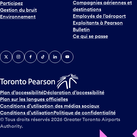
destinations
Gestion du bruit
r
Employés de l’aéroport
Environnement
i
Exploitants à Pearson
n
Bulletin
t
Ce qui se passe
e
r
v
Twitter
Instagram
Facebook
TikTok
LinkedIn
YouTube
e
n
i
r
s
u
Plan d’accessibilité
Déclaration d’accessibilité
r
Plan sur les langues officielles
l
Conditions d’utilisation des médias sociaux
e
Conditions d’utilisation
Politique de confidentialité
c
© Tous droits réservés
2026
Greater Toronto Airports
a
Authority.
l
e