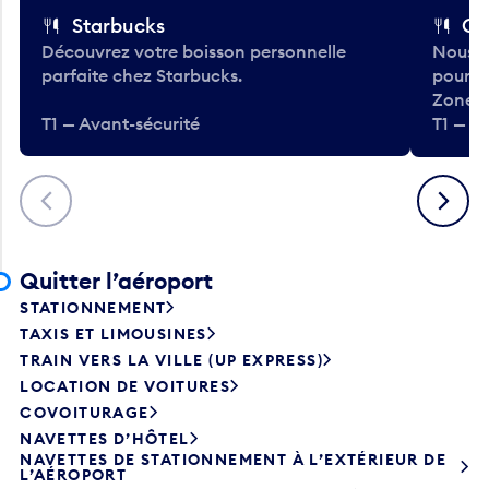
Starbucks
Co
Découvrez votre boisson personnelle
Nous a
parfaite chez Starbucks.
pour b
Zone.
T1 — Avant-sécurité
T1 — A
Précédent
Suivant
Quitter l’aéroport
STATIONNEMENT
TAXIS ET LIMOUSINES
TRAIN VERS LA VILLE (UP EXPRESS)
LOCATION DE VOITURES
COVOITURAGE
NAVETTES D’HÔTEL
NAVETTES DE STATIONNEMENT À L’EXTÉRIEUR DE
L’AÉROPORT
AUTOBUS DE TRANSPORT EN COMMUN