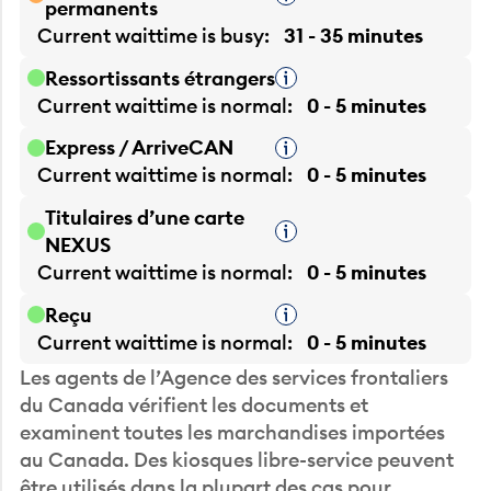
Current waittime is
busy
31 - 35 minutes
Ressortissants étrangers
Infobulle
Current waittime is
normal
0 - 5 minutes
Express / ArriveCAN
Infobulle
Current waittime is
normal
0 - 5 minutes
Titulaires d’une carte
Infobulle
NEXUS
Current waittime is
normal
0 - 5 minutes
Reçu
Infobulle
Current waittime is
normal
0 - 5 minutes
Les agents de l’Agence des services frontaliers
du Canada vérifient les documents et
examinent toutes les marchandises importées
au Canada. Des kiosques libre-service peuvent
être utilisés dans la plupart des cas pour
simplifier le processus.