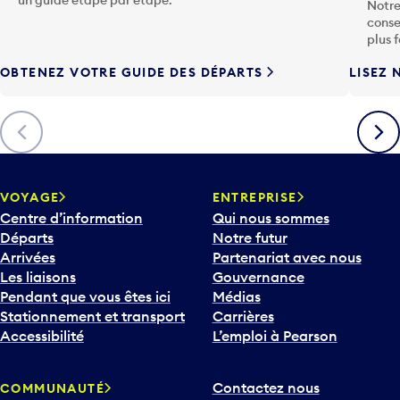
conse
h
plus 
e
OBTENEZ VOTRE GUIDE DES DÉPARTS
LISEZ 
F
l
è
Précédent
Suiva
c
h
e
v
VOYAGE
ENTREPRISE
e
Centre d’information
Qui nous sommes
r
Départs
Notre futur
s
Arrivées
Partenariat avec nous
l
Les liaisons
Gouvernance
e
Pendant que vous êtes ici
Médias
b
Stationnement et transport
Carrières
a
Accessibilité
L’emploi à Pearson
s
p
Contactez nous
COMMUNAUTÉ
o
Compagnies aériennes et
Participez
u