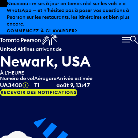
Skip to offers
Passer au contenu principal
Les aubaines estivales sont arrivées chez Pearson.
Magasinage hors taxes, offres gastronomiques et bien
plus encore.
DÉCOUVREZ L’ÉTÉ CHEZ PEARSON
MEN
R
United Airlines
arrivant de
Newark, USA
À L’HEURE
Numéro de vol
Aérogare
Arrivée estimée
Infobulle
UA3400
T1
août 9, 13:47
RECEVOIR DES NOTIFICATIONS