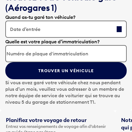
(Aérogares 1)
Quand as-tu garé ton véhicule?
Date d’entrée
A
Quelle est votre plaque d’immatriculation?
p
p
u
y
TROUVER UN VÉHICULE
e
z
Si vous avez garé votre véhicule chez nous pendant
s
plus d’un mois, veuillez vous adresser à un membre de
u
notre équipe de service de voiturier qui se trouve au
r
niveau 5 du garage de stationnement T1.
l
a
t
Planifiez votre voyage de retour
Notr
o
Entrez vos renseignements de voyage afin d’obtenir
qui 
u
un guide étape par étape.
Notre
c