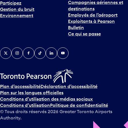
destinations
Gestion du bruit
r
Employés de l’aéroport
Environnement
i
Exploitants à Pearson
n
Bulletin
t
Ce qui se passe
e
r
v
Twitter
Instagram
Facebook
TikTok
LinkedIn
YouTube
e
n
i
r
s
u
Plan d’accessibilité
Déclaration d’accessibilité
r
Plan sur les langues officielles
l
Conditions d’utilisation des médias sociaux
e
Conditions d’utilisation
Politique de confidentialité
c
© Tous droits réservés
2026
Greater Toronto Airports
a
Authority.
l
e