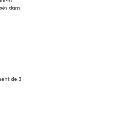
inent
isés dans
ment de 3