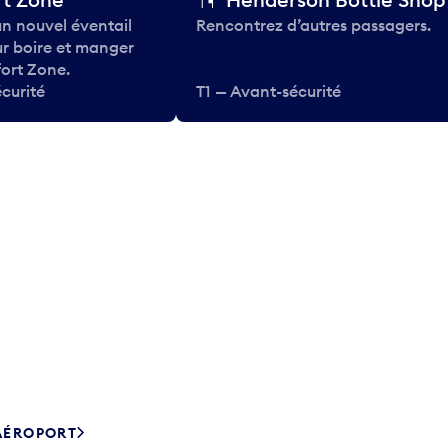
n nouvel éventail
Rencontrez d’autres passagers.
ur boire et manger
ort Zone.
curité
T1 — Avant-sécurité
’AÉROPORT