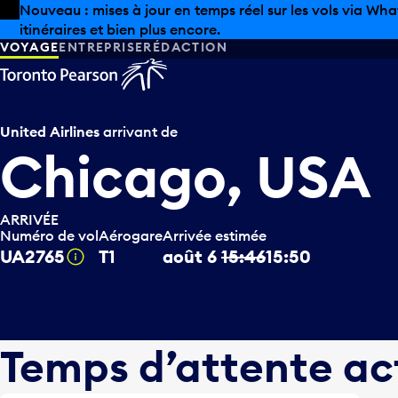
Skip to offers
Passer au contenu principal
Les aubaines estivales sont arrivées chez Pearson. Maga
VOYAGE
ENTREPRISE
RÉDACTION
United Airlines
arrivant de
Chicago, USA
ARRIVÉE
Numéro de vol
Aérogare
Arrivée estimée
UA2765
T1
août 6
15:46
15:50
Infobulle
Temps d’attente ac