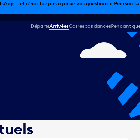
sinage hors taxes, offres gastronomiques et bien plus encor
Départs
Arrivées
Correspondances
Pendant que 
tuels