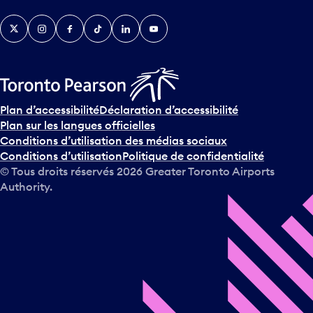
v
Twitter
Instagram
Facebook
TikTok
LinkedIn
YouTube
e
n
i
r
s
u
Plan d’accessibilité
Déclaration d’accessibilité
r
Plan sur les langues officielles
l
Conditions d’utilisation des médias sociaux
e
Conditions d’utilisation
Politique de confidentialité
c
© Tous droits réservés
2026
Greater Toronto Airports
a
Authority.
l
e
n
d
r
i
e
r