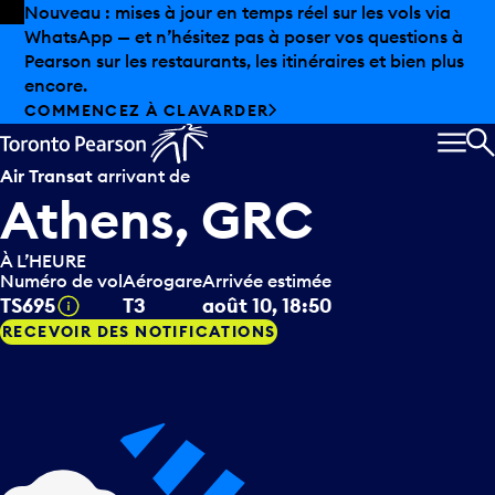
Skip to offers
Passer au contenu principal
Nouveau : mises à jour en temps réel sur les vols via
WhatsApp — et n’hésitez pas à poser vos questions à
Pearson sur les restaurants, les itinéraires et bien plus
encore.
COMMENCEZ À CLAVARDER
MEN
R
Air Transat
arrivant de
Athens, GRC
À L’HEURE
Numéro de vol
Aérogare
Arrivée estimée
Infobulle
TS695
T3
août 10, 18:50
RECEVOIR DES NOTIFICATIONS