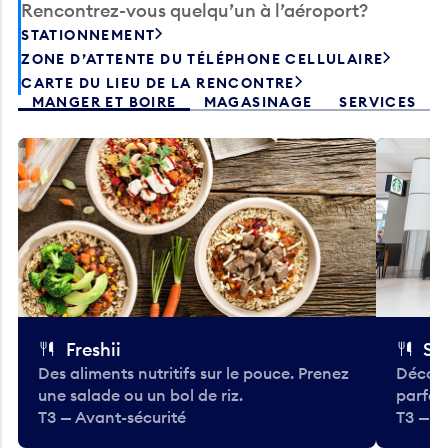
Rencontrez-vous quelqu’un à l’aéroport?
STATIONNEMENT
ZONE D’ATTENTE DU TÉLÉPHONE CELLULAIRE
CARTE DU LIEU DE LA RENCONTRE
MANGER ET BOIRE
MAGASINAGE
SERVICES
Freshii
St
Des aliments nutritifs sur le pouce. Prenez
Découv
une salade ou un bol de riz.
parfai
T3 — Avant-sécurité
T3 — A