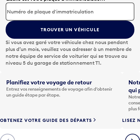
p
p
u
y
TROUVER UN VÉHICULE
e
z
Si vous avez garé votre véhicule chez nous pendant
s
plus d’un mois, veuillez vous adresser à un membre de
u
notre équipe de service de voiturier qui se trouve au
r
niveau 5 du garage de stationnement T1.
l
a
t
Planifiez votre voyage de retour
Notr
o
Entrez vos renseignements de voyage afin d’obtenir
qui 
u
un guide étape par étape.
Notre
c
conse
h
plus 
e
OBTENEZ VOTRE GUIDE DES DÉPARTS
LISEZ 
F
l
è
Précédent
Suiva