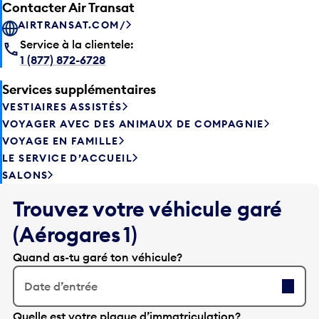
Contacter Air Transat
AIRTRANSAT.COM/
Service à la clientele:
1 (877) 872-6728
Services supplémentaires
VESTIAIRES ASSISTÉS
VOYAGER AVEC DES ANIMAUX DE COMPAGNIE
VOYAGE EN FAMILLE
LE SERVICE D’ACCUEIL
SALONS
Trouvez votre véhicule garé
(Aérogares 1)
Quand as-tu garé ton véhicule?
Date d’entrée
A
Quelle est votre plaque d’immatriculation?