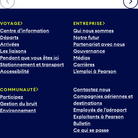
c
h
e
v
VOYAGE
ENTREPRISE
e
Centre d’information
Qui nous sommes
r
Départs
Notre futur
s
Arrivées
Partenariat avec nous
l
Les liaisons
Gouvernance
e
Pendant que vous êtes ici
Médias
b
Stationnement et transport
Carrières
a
Accessibilité
L’emploi à Pearson
s
p
Contactez nous
COMMUNAUTÉ
o
Compagnies aériennes et
Participez
u
destinations
Gestion du bruit
r
Employés de l’aéroport
Environnement
i
Exploitants à Pearson
n
Bulletin
t
Ce qui se passe
e
r