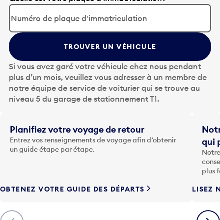
p
p
u
y
TROUVER UN VÉHICULE
e
z
Si vous avez garé votre véhicule chez nous pendant
s
plus d’un mois, veuillez vous adresser à un membre de
u
notre équipe de service de voiturier qui se trouve au
r
niveau 5 du garage de stationnement T1.
l
a
t
Planifiez votre voyage de retour
Notr
o
Entrez vos renseignements de voyage afin d’obtenir
qui 
u
un guide étape par étape.
Notre
c
conse
h
plus 
e
OBTENEZ VOTRE GUIDE DES DÉPARTS
LISEZ 
F
l
è
Précédent
Suiva