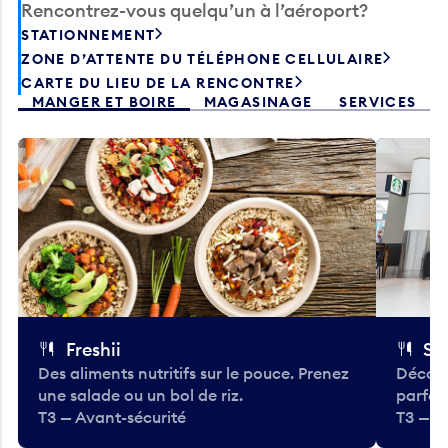
Rencontrez-vous quelqu’un à l’aéroport?
STATIONNEMENT
ZONE D’ATTENTE DU TÉLÉPHONE CELLULAIRE
CARTE DU LIEU DE LA RENCONTRE
MANGER ET BOIRE
MAGASINAGE
SERVICES
Freshii
St
Des aliments nutritifs sur le pouce. Prenez
Découv
une salade ou un bol de riz.
parfai
T3 — Avant-sécurité
T3 — A