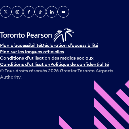
v
Twitter
Instagram
Facebook
TikTok
LinkedIn
YouTube
e
n
i
r
s
u
Plan d’accessibilité
Déclaration d’accessibilité
r
Plan sur les langues officielles
l
Conditions d’utilisation des médias sociaux
e
Conditions d’utilisation
Politique de confidentialité
c
© Tous droits réservés
2026
Greater Toronto Airports
a
Authority.
l
e
n
d
r
i
e
r