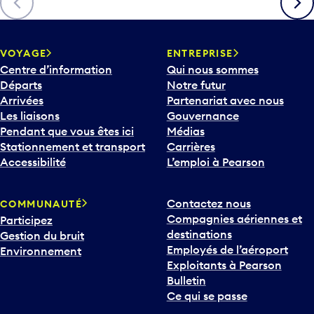
c
h
e
v
VOYAGE
ENTREPRISE
e
Centre d’information
Qui nous sommes
r
Départs
Notre futur
s
Arrivées
Partenariat avec nous
l
Les liaisons
Gouvernance
e
Pendant que vous êtes ici
Médias
b
Stationnement et transport
Carrières
a
Accessibilité
L’emploi à Pearson
s
p
Contactez nous
COMMUNAUTÉ
o
Compagnies aériennes et
Participez
u
destinations
Gestion du bruit
r
Employés de l’aéroport
Environnement
i
Exploitants à Pearson
n
Bulletin
t
Ce qui se passe
e
r