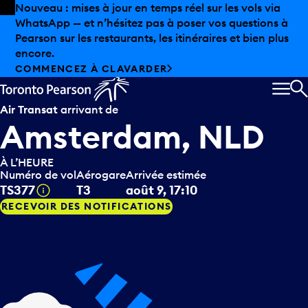
Skip to offers
Passer au contenu principal
Nouveau : mises à jour en temps réel sur les vols via
WhatsApp — et n’hésitez pas à poser vos questions à
Pearson sur les restaurants, les itinéraires et bien plus
encore.
COMMENCEZ À CLAVARDER
MEN
R
Air Transat
arrivant de
Amsterdam, NLD
À L’HEURE
Numéro de vol
Aérogare
Arrivée estimée
Infobulle
TS377
T3
août 9, 17:10
RECEVOIR DES NOTIFICATIONS