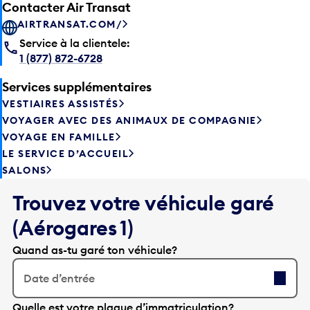
Contacter Air Transat
AIRTRANSAT.COM/
Service à la clientele:
1 (877) 872-6728
Services supplémentaires
VESTIAIRES ASSISTÉS
VOYAGER AVEC DES ANIMAUX DE COMPAGNIE
VOYAGE EN FAMILLE
LE SERVICE D’ACCUEIL
SALONS
Trouvez votre véhicule garé
(Aérogares 1)
Quand as-tu garé ton véhicule?
Date d’entrée
A
Quelle est votre plaque d’immatriculation?