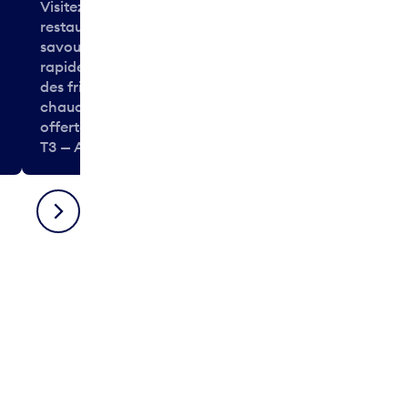
Visitez ce populaire café-
restaurant canadien pour
savourer les variétés de repas
rapides ainsi que des collations,
des friandises et des boissons
chaudes et froides qui vous sont
offertes.
T3 — Avant-sécurité
T3 — Avant-sé
Suivant