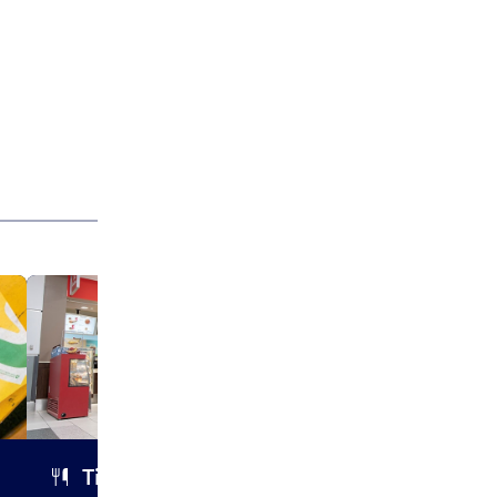
Smoke's
Des variations
poutine faite 
fraîches coupé
fromage en gr
Tim Hortons