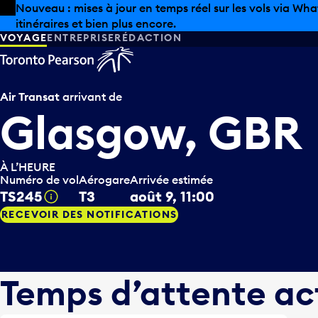
Skip to offers
Passer au contenu principal
Nouveau : mises à jour en temps réel sur les vols via Wha
itinéraires et bien plus encore.
VOYAGE
ENTREPRISE
RÉDACTION
Air Transat
arrivant de
Glasgow, GBR
À L’HEURE
Numéro de vol
Aérogare
Arrivée estimée
TS245
T3
août 9, 11:00
Infobulle
RECEVOIR DES NOTIFICATIONS
Temps d’attente ac