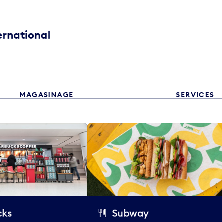
ernational
MAGASINAGE
SERVICES
cks
Subway