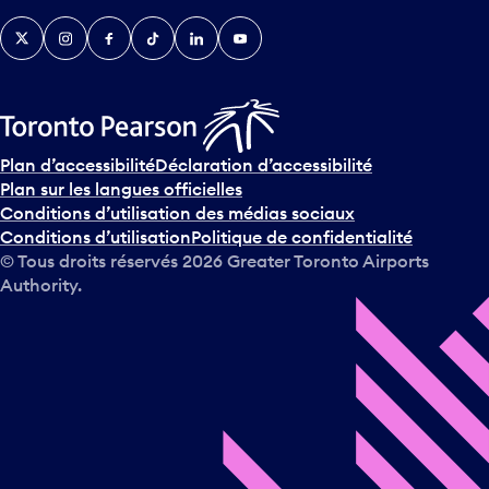
v
Twitter
Instagram
Facebook
TikTok
LinkedIn
YouTube
e
n
i
r
s
u
Plan d’accessibilité
Déclaration d’accessibilité
r
Plan sur les langues officielles
l
Conditions d’utilisation des médias sociaux
e
Conditions d’utilisation
Politique de confidentialité
c
© Tous droits réservés
2026
Greater Toronto Airports
a
Authority.
l
e
n
d
r
i
e
r