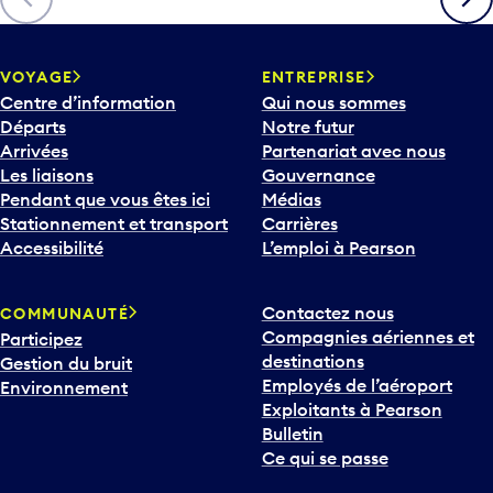
c
h
e
v
VOYAGE
ENTREPRISE
e
Centre d’information
Qui nous sommes
r
Départs
Notre futur
s
Arrivées
Partenariat avec nous
l
Les liaisons
Gouvernance
e
Pendant que vous êtes ici
Médias
b
Stationnement et transport
Carrières
a
Accessibilité
L’emploi à Pearson
s
p
Contactez nous
COMMUNAUTÉ
o
Compagnies aériennes et
Participez
u
destinations
Gestion du bruit
r
Employés de l’aéroport
Environnement
i
Exploitants à Pearson
n
Bulletin
t
Ce qui se passe
e
r