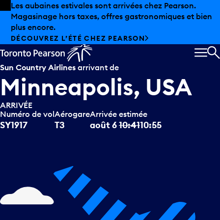
Skip to offers
Passer au contenu principal
Les aubaines estivales sont arrivées chez Pearson.
Magasinage hors taxes, offres gastronomiques et bien
plus encore.
DÉCOUVREZ L’ÉTÉ CHEZ PEARSON
MEN
R
Sun Country Airlines
arrivant de
Minneapolis, USA
ARRIVÉE
Numéro de vol
Aérogare
Arrivée estimée
SY1917
T3
août 6
10:41
10:55