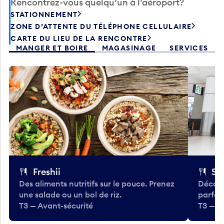
Rencontrez-vous quelqu’un à l’aéroport?
STATIONNEMENT
ZONE D’ATTENTE DU TÉLÉPHONE CELLULAIRE
CARTE DU LIEU DE LA RENCONTRE
MANGER ET BOIRE
MAGASINAGE
SERVICES
Freshii
St
Des aliments nutritifs sur le pouce. Prenez
Découv
une salade ou un bol de riz.
parfai
T3 — Avant-sécurité
T3 — A