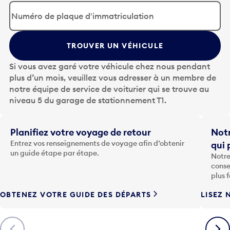
p
p
u
y
TROUVER UN VÉHICULE
e
z
Si vous avez garé votre véhicule chez nous pendant
s
plus d’un mois, veuillez vous adresser à un membre de
u
notre équipe de service de voiturier qui se trouve au
r
niveau 5 du garage de stationnement T1.
l
a
t
Planifiez votre voyage de retour
Notr
o
Entrez vos renseignements de voyage afin d’obtenir
qui 
u
un guide étape par étape.
Notre
c
conse
h
plus 
e
OBTENEZ VOTRE GUIDE DES DÉPARTS
LISEZ 
F
l
è
Précédent
Suiva