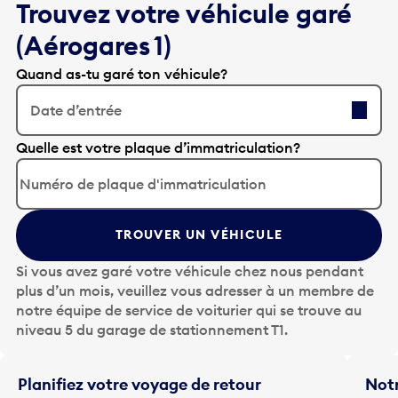
Trouvez votre véhicule garé
(Aérogares 1)
Quand as-tu garé ton véhicule?
Date d’entrée
A
Quelle est votre plaque d’immatriculation?
p
p
u
y
TROUVER UN VÉHICULE
e
z
Si vous avez garé votre véhicule chez nous pendant
s
plus d’un mois, veuillez vous adresser à un membre de
u
notre équipe de service de voiturier qui se trouve au
r
niveau 5 du garage de stationnement T1.
l
a
t
Planifiez votre voyage de retour
Notr