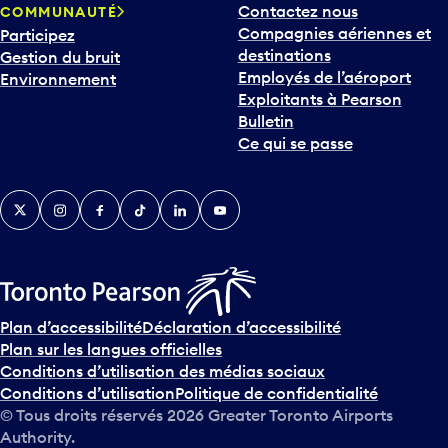
Contactez nous
COMMUNAUTÉ
o
Compagnies aériennes et
Participez
u
destinations
Gestion du bruit
r
Employés de l’aéroport
Environnement
i
Exploitants à Pearson
n
Bulletin
t
Ce qui se passe
e
r
v
Twitter
Instagram
Facebook
TikTok
LinkedIn
YouTube
e
n
i
r
s
u
Plan d’accessibilité
Déclaration d’accessibilité
r
Plan sur les langues officielles
l
Conditions d’utilisation des médias sociaux
e
Conditions d’utilisation
Politique de confidentialité
c
© Tous droits réservés
2026
Greater Toronto Airports
a
Authority.