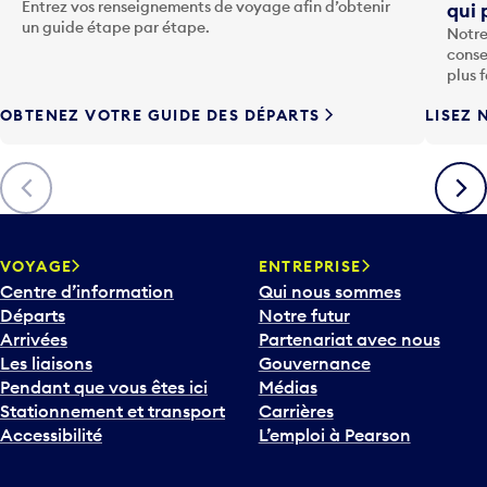
o
Entrez vos renseignements de voyage afin d’obtenir
qui 
u
un guide étape par étape.
Notre
c
conse
h
plus 
e
OBTENEZ VOTRE GUIDE DES DÉPARTS
LISEZ 
F
l
è
Précédent
Suiva
c
h
e
v
VOYAGE
ENTREPRISE
e
Centre d’information
Qui nous sommes
r
Départs
Notre futur
s
Arrivées
Partenariat avec nous
l
Les liaisons
Gouvernance
e
Pendant que vous êtes ici
Médias
b
Stationnement et transport
Carrières
a
Accessibilité
L’emploi à Pearson
s
p