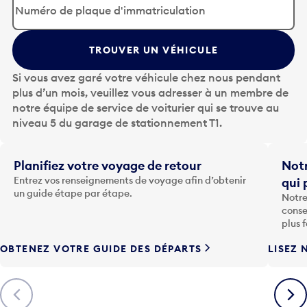
p
u
y
TROUVER UN VÉHICULE
e
z
Si vous avez garé votre véhicule chez nous pendant
s
plus d’un mois, veuillez vous adresser à un membre de
u
notre équipe de service de voiturier qui se trouve au
r
niveau 5 du garage de stationnement T1.
l
a
t
Planifiez votre voyage de retour
Notr
o
Entrez vos renseignements de voyage afin d’obtenir
qui 
u
un guide étape par étape.
Notre
c
conse
h
plus 
e
OBTENEZ VOTRE GUIDE DES DÉPARTS
LISEZ 
F
l
è
Précédent
Suiva
c