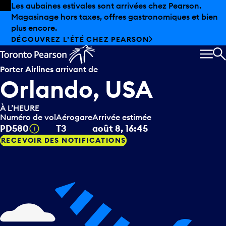
Skip to offers
Passer au contenu principal
Les aubaines estivales sont arrivées chez Pearson.
Magasinage hors taxes, offres gastronomiques et bien
plus encore.
DÉCOUVREZ L’ÉTÉ CHEZ PEARSON
MEN
R
Porter Airlines
arrivant de
Orlando, USA
À L’HEURE
Numéro de vol
Aérogare
Arrivée estimée
Infobulle
PD580
T3
août 8, 16:45
RECEVOIR DES NOTIFICATIONS