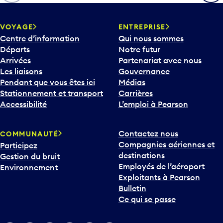
h
e
v
VOYAGE
ENTREPRISE
e
Centre d’information
Qui nous sommes
r
Départs
Notre futur
s
Arrivées
Partenariat avec nous
l
Les liaisons
Gouvernance
e
Pendant que vous êtes ici
Médias
b
Stationnement et transport
Carrières
a
Accessibilité
L’emploi à Pearson
s
p
Contactez nous
COMMUNAUTÉ
o
Compagnies aériennes et
Participez
u
destinations
Gestion du bruit
r
Employés de l’aéroport
Environnement
i
Exploitants à Pearson
n
Bulletin
t
Ce qui se passe
e
r
v