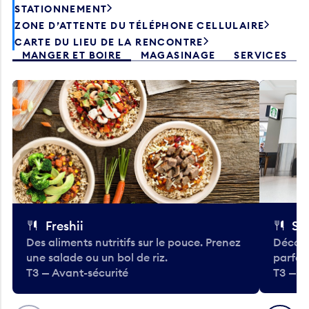
STATIONNEMENT
ZONE D’ATTENTE DU TÉLÉPHONE CELLULAIRE
CARTE DU LIEU DE LA RENCONTRE
MANGER ET BOIRE
MAGASINAGE
SERVICES
Freshii
St
Des aliments nutritifs sur le pouce. Prenez
Découv
une salade ou un bol de riz.
parfai
T3 — Avant-sécurité
T3 — A