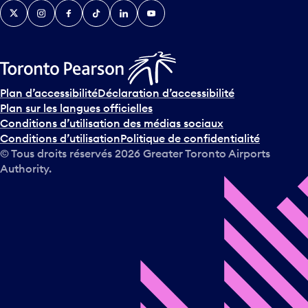
Twitter
Instagram
Facebook
TikTok
LinkedIn
YouTube
e
n
i
r
s
u
Plan d’accessibilité
Déclaration d’accessibilité
r
Plan sur les langues officielles
l
Conditions d’utilisation des médias sociaux
e
Conditions d’utilisation
Politique de confidentialité
c
© Tous droits réservés
2026
Greater Toronto Airports
a
Authority.
l
e
n
d
r
i
e
r
e