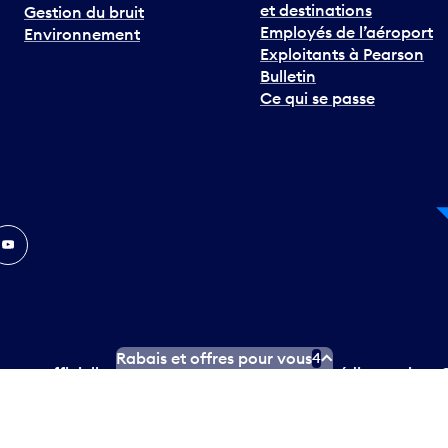
et destinations
Gestion du bruit
Employés de l’aéroport
Environnement
Exploitants à Pearson
Bulletin
Ce qui se passe
In
ouTube
Rabais et offres pour vous
4
ngues officielles
Conditions d’utilisation des médias sociaux
C
ity.