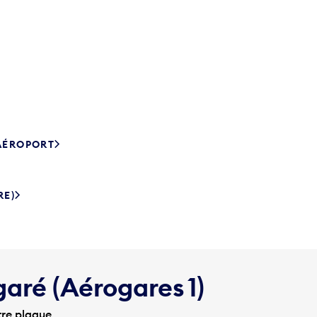
’AÉROPORT
RE)
garé (Aérogares 1)
tre plaque