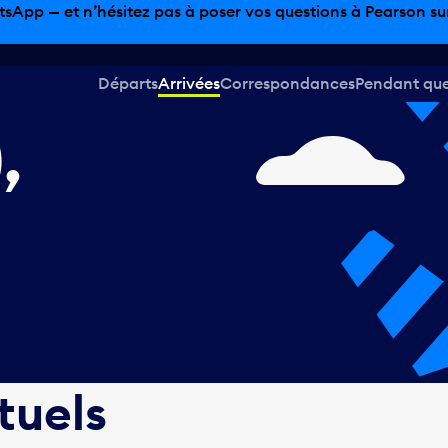
sinage hors taxes, offres gastronomiques et bien plus encor
Départs
Arrivées
Correspondances
Pendant que 
,
tuels