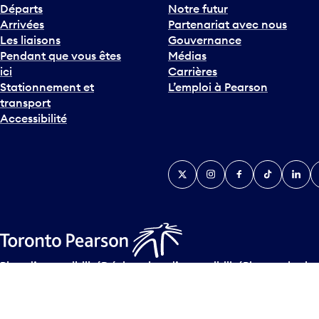
h
Départs
Notre futur
e
Arrivées
Partenariat avec nous
F
Les liaisons
Gouvernance
l
Pendant que vous êtes
Médias
è
ici
Carrières
c
Stationnement et
L’emploi à Pearson
h
transport
e
Accessibilité
v
e
r
Twitter
Instagram
Facebook
TikTok
Linked
Y
s
l
e
b
a
s
Plan d’accessibilité
Déclaration d’accessibilité
Plan sur les la
p
© Tous droits réservés
2026
Greater Toronto Airports Author
o
u