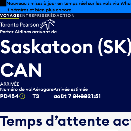
Skip to offers
Passer au contenu principal
Les aubaines estivales sont arrivées chez Pearson. Maga
VOYAGE
ENTREPRISE
RÉDACTION
Porter Airlines
arrivant de
Saskatoon (SK)
CAN
ARRIVÉE
Numéro de vol
Aérogare
Arrivée estimée
PD454
T3
août 7
21:38
21:51
Infobulle
Temps d’attente ac