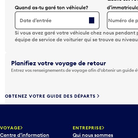
Quand as-tu garé ton véhicule?
d’immatricul
Date d’entrée
A
Si vous avez garé votre véhicule chez nous pendant p
p
équipe de service de voiturier qui se trouve au nivea
p
u
y
Planifiez votre voyage de retour
e
Entrez vos renseignements de voyage afin d’obtenir un guide 
z
s
u
r
OBTENEZ VOTRE GUIDE DES DÉPARTS
l
a
t
o
u
VOYAGE
ENTREPRISE
c
Centre d’information
Qui nous sommes