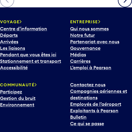
c
h
e
v
VOYAGE
ENTREPRISE
e
Centre d’information
Qui nous sommes
r
Départs
Notre futur
s
Arrivées
Partenariat avec nous
l
Les liaisons
Gouvernance
e
Pendant que vous êtes ici
Médias
b
Stationnement et transport
Carrières
a
Accessibilité
L’emploi à Pearson
s
p
Contactez nous
COMMUNAUTÉ
o
Compagnies aériennes et
Participez
u
destinations
Gestion du bruit
r
Employés de l’aéroport
Environnement
i
Exploitants à Pearson
n
Bulletin
t
Ce qui se passe
e
r