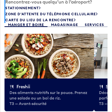
Rencontrez-vous quelqu’un à l’aéroport?
STATIONNEMENT
ZONE D’ATTENTE DU TÉLÉPHONE CELLULAIRE
CARTE DU LIEU DE LA RENCONTRE
MANGER ET BOIRE
MAGASINAGE
SERVICES
Freshii
St
Des aliments nutritifs sur le pouce. Prenez
Découv
une salade ou un bol de riz.
parfai
T3 — Avant-sécurité
T3 — A