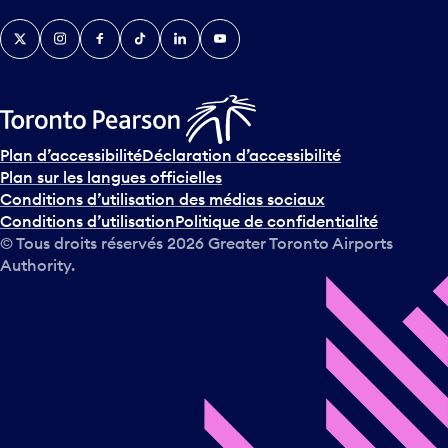
v
Twitter
Instagram
Facebook
TikTok
LinkedIn
YouTube
e
n
i
r
s
u
Plan d’accessibilité
Déclaration d’accessibilité
r
Plan sur les langues officielles
l
Conditions d’utilisation des médias sociaux
e
Conditions d’utilisation
Politique de confidentialité
c
© Tous droits réservés
2026
Greater Toronto Airports
a
Authority.
l
e
n
d
r
i
e
r