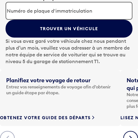
p
p
u
y
TROUVER UN VÉHICULE
e
z
Si vous avez garé votre véhicule chez nous pendant
s
plus d’un mois, veuillez vous adresser à un membre de
u
notre équipe de service de voiturier qui se trouve au
r
niveau 5 du garage de stationnement T1.
l
a
t
Planifiez votre voyage de retour
Notr
o
Entrez vos renseignements de voyage afin d’obtenir
qui 
u
un guide étape par étape.
Notre
c
conse
h
plus 
e
OBTENEZ VOTRE GUIDE DES DÉPARTS
LISEZ 
F
l
è
Précédent
Suiva