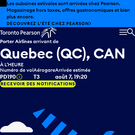
Skip to offers
Passer au contenu principal
Les aubaines estivales sont arrivées chez Pearson.
Magasinage hors taxes, offres gastronomiques et bien
plus encore.
DÉCOUVREZ L’ÉTÉ CHEZ PEARSON
MEN
R
Porter Airlines
arrivant de
Quebec (QC), CAN
À L’HEURE
Numéro de vol
Aérogare
Arrivée estimée
Infobulle
PD190
T3
août 7, 19:20
RECEVOIR DES NOTIFICATIONS