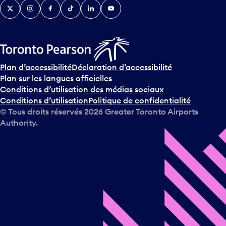
Twitter
Instagram
Facebook
TikTok
LinkedIn
YouTube
e
n
i
r
s
u
Plan d’accessibilité
Déclaration d’accessibilité
r
Plan sur les langues officielles
l
Conditions d’utilisation des médias sociaux
e
Conditions d’utilisation
Politique de confidentialité
c
© Tous droits réservés
2026
Greater Toronto Airports
a
Authority.
l
e
n
d
r
i
e
r
e