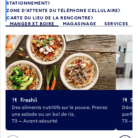
STATIONNEMENT
ZONE D’ATTENTE DU TÉLÉPHONE CELLULAIRE
CARTE DU LIEU DE LA RENCONTRE
MANGER ET BOIRE
MAGASINAGE
SERVICES
Freshii
St
Des aliments nutritifs sur le pouce. Prenez
Découv
une salade ou un bol de riz.
parfai
T3 — Avant-sécurité
T3 — A