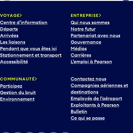
h
e
v
VOYAGE
ENTREPRISE
e
Centre d’information
Qui nous sommes
r
Départs
Notre futur
s
Arrivées
Partenariat avec nous
l
Les liaisons
Gouvernance
e
Pendant que vous êtes ici
Médias
b
Stationnement et transport
Carrières
a
Accessibilité
L’emploi à Pearson
s
p
Contactez nous
COMMUNAUTÉ
o
Compagnies aériennes et
Participez
u
destinations
Gestion du bruit
r
Employés de l’aéroport
Environnement
i
Exploitants à Pearson
n
Bulletin
t
Ce qui se passe
e
r
v