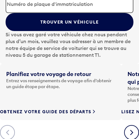
p
u
y
TROUVER UN VÉHICULE
e
z
Si vous avez garé votre véhicule chez nous pendant
s
plus d’un mois, veuillez vous adresser à un membre de
u
notre équipe de service de voiturier qui se trouve au
r
niveau 5 du garage de stationnement T1.
l
a
t
Planifiez votre voyage de retour
Notr
o
Entrez vos renseignements de voyage afin d’obtenir
qui 
u
un guide étape par étape.
Notre
c
conse
h
plus 
e
OBTENEZ VOTRE GUIDE DES DÉPARTS
LISEZ 
F
l
è
Précédent
Suiva
c