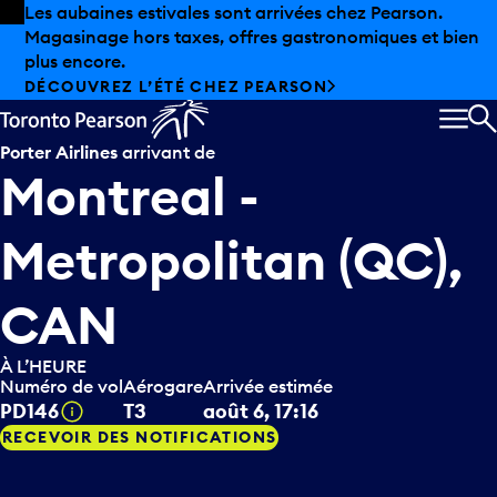
Skip to offers
Passer au contenu principal
Les aubaines estivales sont arrivées chez Pearson.
Magasinage hors taxes, offres gastronomiques et bien
plus encore.
DÉCOUVREZ L’ÉTÉ CHEZ PEARSON
MEN
R
Porter Airlines
arrivant de
Montreal -
Metropolitan (QC),
CAN
À L’HEURE
Numéro de vol
Aérogare
Arrivée estimée
Infobulle
PD146
T3
août 6, 17:16
RECEVOIR DES NOTIFICATIONS