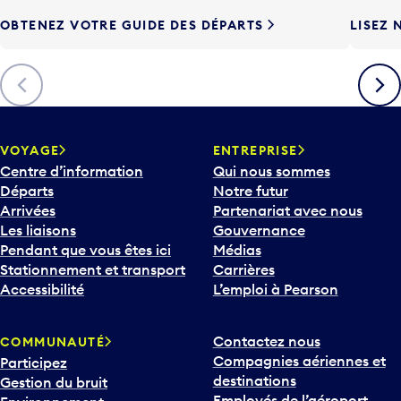
e
OBTENEZ VOTRE GUIDE DES DÉPARTS
LISEZ 
F
l
è
Précédent
Suiva
c
h
e
v
VOYAGE
ENTREPRISE
e
Centre d’information
Qui nous sommes
r
Départs
Notre futur
s
Arrivées
Partenariat avec nous
l
Les liaisons
Gouvernance
e
Pendant que vous êtes ici
Médias
b
Stationnement et transport
Carrières
a
Accessibilité
L’emploi à Pearson
s
p
Contactez nous
COMMUNAUTÉ
o
Compagnies aériennes et
Participez
u
destinations
Gestion du bruit
r
Employés de l’aéroport