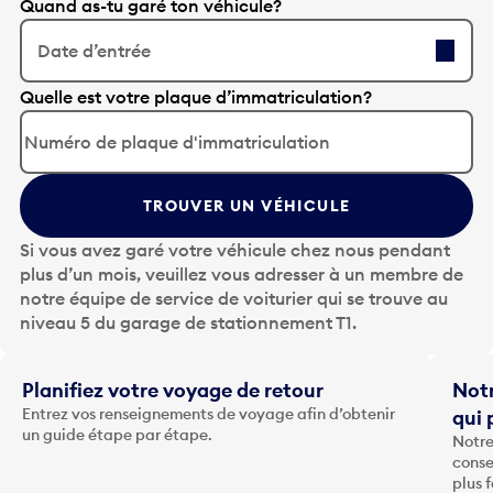
Quand as-tu garé ton véhicule?
Date d’entrée
A
Quelle est votre plaque d’immatriculation?
p
p
u
y
TROUVER UN VÉHICULE
e
z
Si vous avez garé votre véhicule chez nous pendant
s
plus d’un mois, veuillez vous adresser à un membre de
u
notre équipe de service de voiturier qui se trouve au
r
niveau 5 du garage de stationnement T1.
l
a
t
Planifiez votre voyage de retour
Notr
o
Entrez vos renseignements de voyage afin d’obtenir
qui 
u
un guide étape par étape.
Notre
c
conse
h
plus 