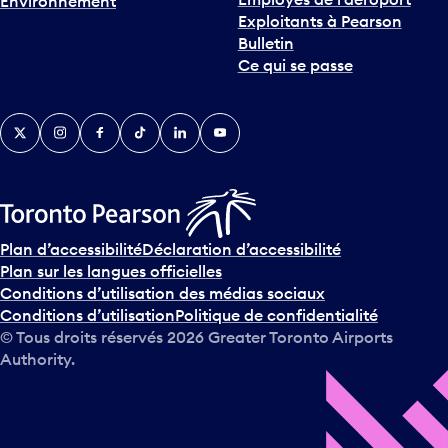
Environnement
i
Exploitants à Pearson
n
Bulletin
t
Ce qui se passe
e
r
v
Twitter
Instagram
Facebook
TikTok
LinkedIn
YouTube
e
n
i
r
s
u
Plan d’accessibilité
Déclaration d’accessibilité
r
Plan sur les langues officielles
l
Conditions d’utilisation des médias sociaux
e
Conditions d’utilisation
Politique de confidentialité
c
© Tous droits réservés
2026
Greater Toronto Airports
a
Authority.
l
e
n
d