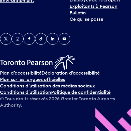
Environnement
i
Exploitants à Pearson
n
Bulletin
t
Ce qui se passe
e
r
v
Twitter
Instagram
Facebook
TikTok
LinkedIn
YouTube
e
n
i
r
s
u
Plan d’accessibilité
Déclaration d’accessibilité
r
Plan sur les langues officielles
l
Conditions d’utilisation des médias sociaux
e
Conditions d’utilisation
Politique de confidentialité
c
© Tous droits réservés
2026
Greater Toronto Airports
a
Authority.
l
e
n
d