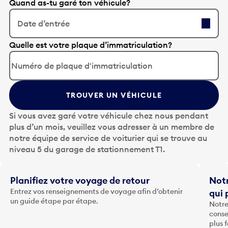
Quand as-tu garé ton véhicule?
Date d’entrée
A
Quelle est votre plaque d’immatriculation?
p
p
u
y
TROUVER UN VÉHICULE
e
z
Si vous avez garé votre véhicule chez nous pendant
s
plus d’un mois, veuillez vous adresser à un membre de
u
notre équipe de service de voiturier qui se trouve au
r
niveau 5 du garage de stationnement T1.
l
a
t
Planifiez votre voyage de retour
Notr
o
Entrez vos renseignements de voyage afin d’obtenir
qui 
u
un guide étape par étape.
Notre
c
conse
h
plus 