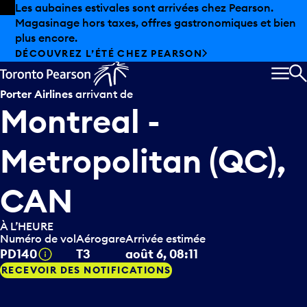
Skip to offers
Passer au contenu principal
Les aubaines estivales sont arrivées chez Pearson.
Magasinage hors taxes, offres gastronomiques et bien
plus encore.
DÉCOUVREZ L’ÉTÉ CHEZ PEARSON
MEN
R
Porter Airlines
arrivant de
Montreal -
Metropolitan (QC),
CAN
À L’HEURE
Numéro de vol
Aérogare
Arrivée estimée
Infobulle
PD140
T3
août 6, 08:11
RECEVOIR DES NOTIFICATIONS