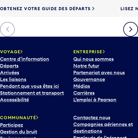
e
OBTENEZ VOTRE GUIDE DES DÉPARTS
LISEZ 
F
l
è
Précédent
Suiva
c
h
e
v
VOYAGE
ENTREPRISE
e
Centre d’information
Qui nous sommes
r
Départs
Notre futur
s
Arrivées
Partenariat avec nous
l
Les liaisons
Gouvernance
e
Pendant que vous êtes ici
Médias
b
Stationnement et transport
Carrières
a
Accessibilité
L’emploi à Pearson
s
p
Contactez nous
COMMUNAUTÉ
o
Compagnies aériennes et
Participez
u
destinations
Gestion du bruit
r
Employés de l’aéroport