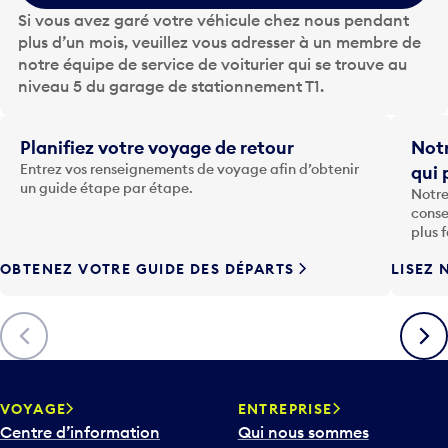
z
Si vous avez garé votre véhicule chez nous pendant
s
plus d’un mois, veuillez vous adresser à un membre de
u
notre équipe de service de voiturier qui se trouve au
r
niveau 5 du garage de stationnement T1.
l
a
t
Planifiez votre voyage de retour
Notr
o
Entrez vos renseignements de voyage afin d’obtenir
qui 
u
un guide étape par étape.
Notre
c
conse
h
plus 
e
OBTENEZ VOTRE GUIDE DES DÉPARTS
LISEZ 
F
l
è
Précédent
Suiva
c
h
e
v
VOYAGE
ENTREPRISE
e
Centre d’information
Qui nous sommes