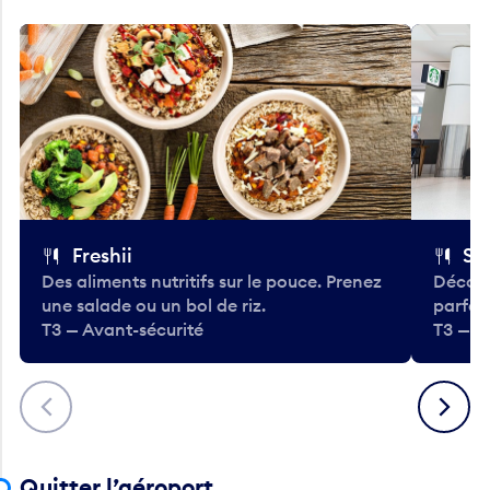
Freshii
St
Des aliments nutritifs sur le pouce. Prenez
Découv
une salade ou un bol de riz.
parfai
T3 — Avant-sécurité
T3 — A
Précédent
Suivant
Quitter l’aéroport