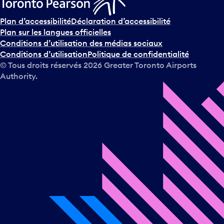
s
u
Plan d’accessibilité
Déclaration d’accessibilité
r
Plan sur les langues officielles
l
Conditions d’utilisation des médias sociaux
e
Conditions d’utilisation
Politique de confidentialité
c
© Tous droits réservés
2026
Greater Toronto Airports
a
Authority.
l
e
n
d
r
i
e
r
e
t
s
é
l