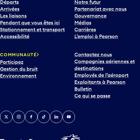
r
Départs
Notre futur
s
Arrivées
Partenariat avec nous
l
Les liaisons
Gouvernance
e
Pendant que vous êtes ici
Médias
b
Stationnement et transport
Carrières
a
Accessibilité
L’emploi à Pearson
s
p
Contactez nous
COMMUNAUTÉ
o
Compagnies aériennes et
Participez
u
destinations
Gestion du bruit
r
Employés de l’aéroport
Environnement
i
Exploitants à Pearson
n
Bulletin
t
Ce qui se passe
e
r
v
Twitter
Instagram
Facebook
TikTok
LinkedIn
YouTube
e
n
i
r