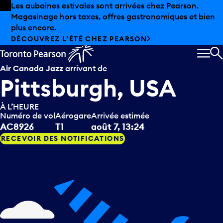
Skip to offers
Passer au contenu principal
Les aubaines estivales sont arrivées chez Pearson.
Magasinage hors taxes, offres gastronomiques et bien
plus encore.
DÉCOUVREZ L’ÉTÉ CHEZ PEARSON
MEN
R
Air Canada Jazz
arrivant de
Pittsburgh, USA
À L’HEURE
Numéro de vol
Aérogare
Arrivée estimée
AC8926
T1
août 7, 13:24
RECEVOIR DES NOTIFICATIONS