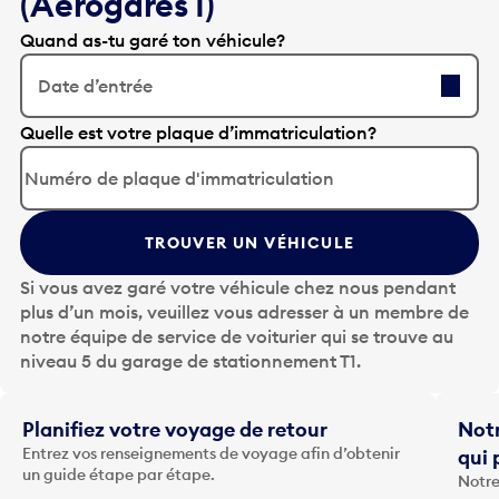
(Aérogares 1)
Quand as-tu garé ton véhicule?
Date d’entrée
A
Quelle est votre plaque d’immatriculation?
p
p
u
y
TROUVER UN VÉHICULE
e
z
Si vous avez garé votre véhicule chez nous pendant
s
plus d’un mois, veuillez vous adresser à un membre de
u
notre équipe de service de voiturier qui se trouve au
r
niveau 5 du garage de stationnement T1.
l
a
t
Planifiez votre voyage de retour
Notr
o
Entrez vos renseignements de voyage afin d’obtenir
qui 
u
un guide étape par étape.
Notre
c