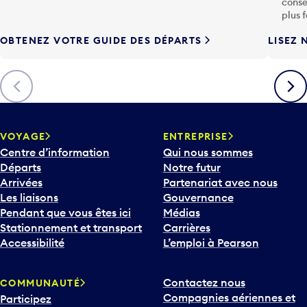
conse
h
plus 
e
OBTENEZ VOTRE GUIDE DES DÉPARTS
LISEZ 
F
l
è
Précédent
Suiva
c
h
e
v
VOYAGE
ENTREPRISE
e
Centre d’information
Qui nous sommes
r
Départs
Notre futur
s
Arrivées
Partenariat avec nous
l
Les liaisons
Gouvernance
e
Pendant que vous êtes ici
Médias
b
Stationnement et transport
Carrières
a
Accessibilité
L’emploi à Pearson
s
p
Contactez nous
COMMUNAUTÉ
o
Compagnies aériennes et
Participez
u