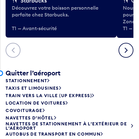
Starbucks
Co
Découvrez votre boisson personnelle
Nous a
parfaite chez Starbucks.
pour b
Zone.
T1 — Avant-sécurité
T1 — A
Précédent
Suivant
Quitter l’aéroport
STATIONNEMENT
TAXIS ET LIMOUSINES
TRAIN VERS LA VILLE (UP EXPRESS)
LOCATION DE VOITURES
COVOITURAGE
NAVETTES D’HÔTEL
NAVETTES DE STATIONNEMENT À L’EXTÉRIEUR DE
L’AÉROPORT
AUTOBUS DE TRANSPORT EN COMMUN