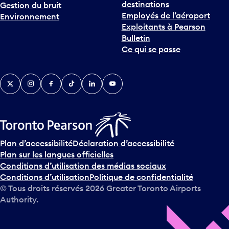
destinations
Gestion du bruit
r
Employés de l’aéroport
Environnement
i
Exploitants à Pearson
n
Bulletin
t
Ce qui se passe
e
r
v
Twitter
Instagram
Facebook
TikTok
LinkedIn
YouTube
e
n
i
r
s
u
Plan d’accessibilité
Déclaration d’accessibilité
r
Plan sur les langues officielles
l
Conditions d’utilisation des médias sociaux
e
Conditions d’utilisation
Politique de confidentialité
c
© Tous droits réservés
2026
Greater Toronto Airports
a
Authority.
l
e