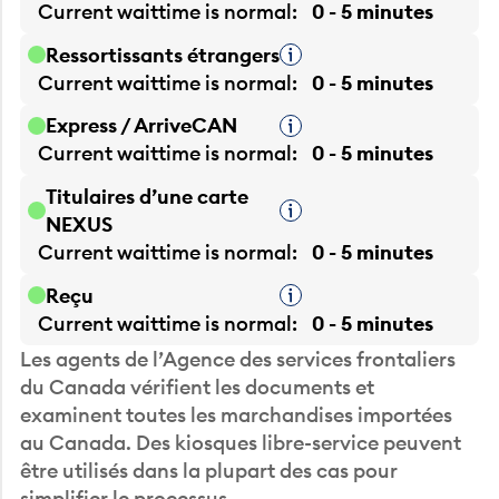
Current waittime is
normal
0 - 5 minutes
Ressortissants étrangers
Infobulle
Current waittime is
normal
0 - 5 minutes
Express / ArriveCAN
Infobulle
Current waittime is
normal
0 - 5 minutes
Titulaires d’une carte
Infobulle
NEXUS
Current waittime is
normal
0 - 5 minutes
Reçu
Infobulle
Current waittime is
normal
0 - 5 minutes
Les agents de l’Agence des services frontaliers
du Canada vérifient les documents et
examinent toutes les marchandises importées
au Canada. Des kiosques libre-service peuvent
être utilisés dans la plupart des cas pour
simplifier le processus.