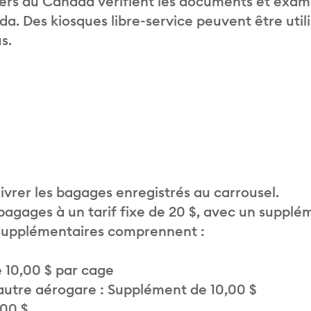
liers du Canada vérifient les documents et exam
. Des kiosques libre-service peuvent être util
s.
vrer les bagages enregistrés au carrousel.
 bagages à un tarif fixe de 20 $, avec un supplé
 supplémentaires comprennent :
 10,00 $ par cage
autre aérogare : Supplément de 10,00 $
,00 $