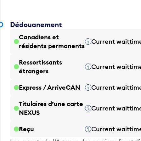
Dédouanement
Canadiens et
Current waittim
Infobulle
résidents permanents
Ressortissants
Current waittim
Infobulle
étrangers
Express / ArriveCAN
Current waittim
Infobulle
Titulaires d’une carte
Current waittim
Infobulle
NEXUS
Reçu
Current waittim
Infobulle