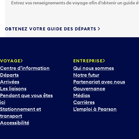
Entrez vos renseignements de voyage afin d’obtenir un guide 
z
s
u
r
OBTENEZ VOTRE GUIDE DES DÉPARTS
l
a
t
o
u
VOYAGE
ENTREPRISE
c
Centre d’information
Qui nous sommes
h
Départs
Notre futur
e
Arrivées
Partenariat avec nous
F
Les liaisons
Gouvernance
l
Pendant que vous êtes
Médias
è
ici
Carrières
c
Stationnement et
L’emploi à Pearson
h
transport
e
Accessibilité
v
e