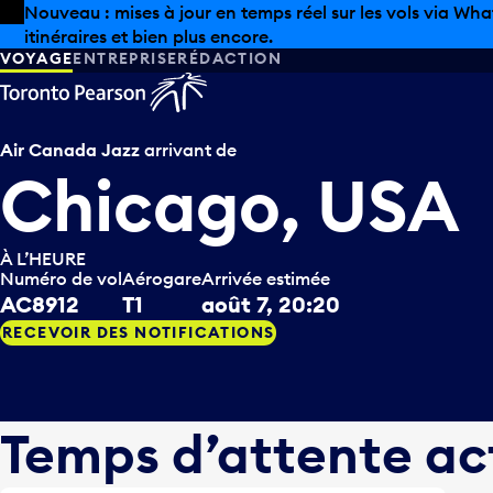
Skip to offers
Passer au contenu principal
Les aubaines estivales sont arrivées chez Pearson. Maga
VOYAGE
ENTREPRISE
RÉDACTION
Air Canada Jazz
arrivant de
Chicago, USA
À L’HEURE
Numéro de vol
Aérogare
Arrivée estimée
AC8912
T1
août 7, 20:20
RECEVOIR DES NOTIFICATIONS
Temps d’attente ac