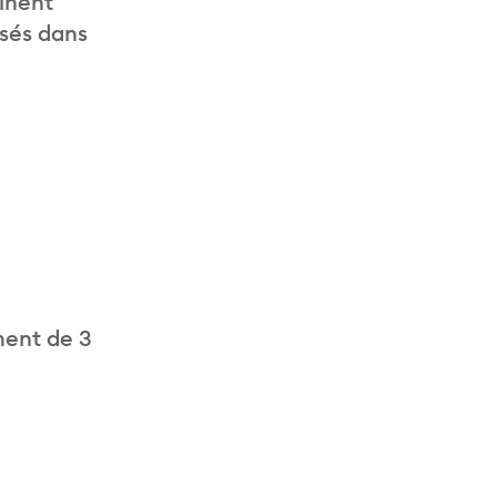
inent
isés dans
ment de 3