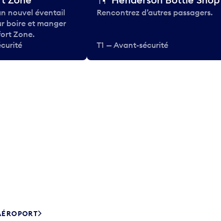
n nouvel éventail
Rencontrez d’autres passagers.
ur boire et manger
ort Zone.
curité
T1 — Avant-sécurité
’AÉROPORT