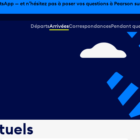
sinage hors taxes, offres gastronomiques et bien plus encor
Départs
Arrivées
Correspondances
Pendant que 
tuels