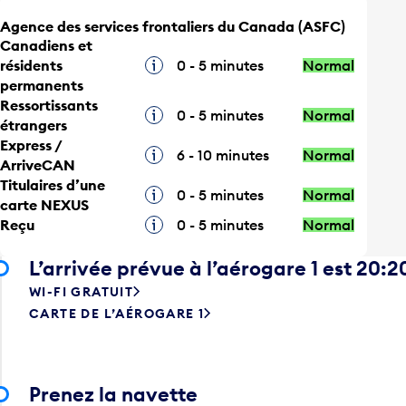
Agence des services frontaliers du Canada (ASFC)
Canadiens et
résidents
Infobulle
0 - 5 minutes
Normal
permanents
Ressortissants
Infobulle
0 - 5 minutes
Normal
étrangers
Express /
Infobulle
6 - 10 minutes
Normal
ArriveCAN
Titulaires d’une
Infobulle
0 - 5 minutes
Normal
carte NEXUS
Reçu
Infobulle
0 - 5 minutes
Normal
L’arrivée prévue à l’aérogare 1 est 20:2
WI-FI GRATUIT
CARTE DE L’AÉROGARE 1
Prenez la navette