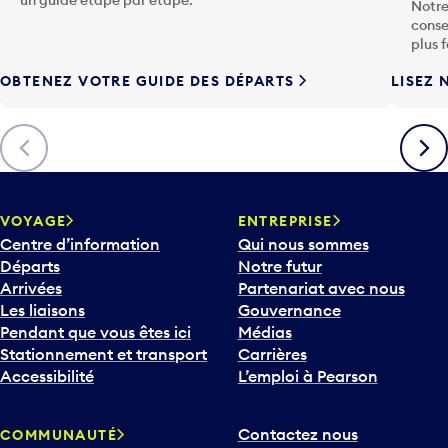
conse
h
plus 
e
OBTENEZ VOTRE GUIDE DES DÉPARTS
LISEZ 
F
l
è
Précédent
Suiva
c
h
e
v
VOYAGE
ENTREPRISE
e
Centre d’information
Qui nous sommes
r
Départs
Notre futur
s
Arrivées
Partenariat avec nous
l
Les liaisons
Gouvernance
e
Pendant que vous êtes ici
Médias
b
Stationnement et transport
Carrières
a
Accessibilité
L’emploi à Pearson
s
p
Contactez nous
COMMUNAUTÉ
o
Compagnies aériennes et
Participez
u