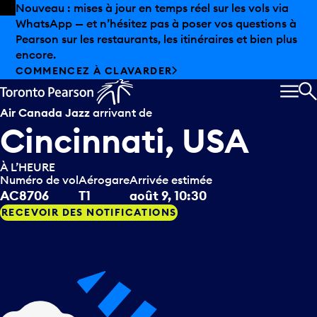
Skip to offers
Passer au contenu principal
Les aubaines estivales sont arrivées chez Pearson.
Magasinage hors taxes, offres gastronomiques et bien
plus encore.
DÉCOUVREZ L’ÉTÉ CHEZ PEARSON
MEN
R
Air Canada Jazz
arrivant de
Cincinnati, USA
À L’HEURE
Numéro de vol
Aérogare
Arrivée estimée
AC8706
T1
août 9, 10:30
RECEVOIR DES NOTIFICATIONS