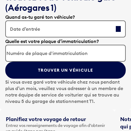
(Aérogares 1)
Quand as-tu garé ton véhicule?
Date d’entrée
A
Quelle est votre plaque d’immatriculation?
p
p
u
y
TROUVER UN VÉHICULE
e
z
Si vous avez garé votre véhicule chez nous pendant
s
plus d’un mois, veuillez vous adresser à un membre de
u
notre équipe de service de voiturier qui se trouve au
r
niveau 5 du garage de stationnement T1.
l
a
t
Planifiez votre voyage de retour
Notr
o
Entrez vos renseignements de voyage afin d’obtenir
qui 
u
un guide étape par étape.
Notre
c