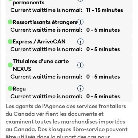
Current waittime is
normal
11 - 15 minutes
Ressortissants étrangers
Infobulle
Current waittime is
normal
0 - 5 minutes
Express / ArriveCAN
Infobulle
Current waittime is
normal
0 - 5 minutes
Titulaires d’une carte
Infobulle
NEXUS
Current waittime is
normal
0 - 5 minutes
Reçu
Infobulle
Current waittime is
normal
0 - 5 minutes
Les agents de l’Agence des services frontaliers
du Canada vérifient les documents et
examinent toutes les marchandises importées
au Canada. Des kiosques libre-service peuvent
être utilisés dans la plupart des cas pour
simplifier le processus.