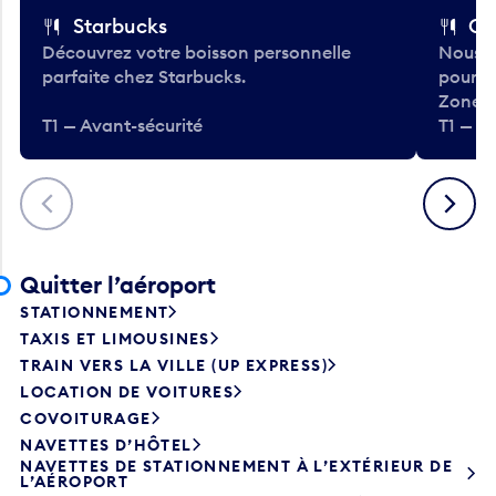
Starbucks
Co
Découvrez votre boisson personnelle
Nous a
parfaite chez Starbucks.
pour b
Zone.
T1 — Avant-sécurité
T1 — A
Précédent
Suivant
Quitter l’aéroport
STATIONNEMENT
TAXIS ET LIMOUSINES
TRAIN VERS LA VILLE (UP EXPRESS)
LOCATION DE VOITURES
COVOITURAGE
NAVETTES D’HÔTEL
NAVETTES DE STATIONNEMENT À L’EXTÉRIEUR DE
L’AÉROPORT
AUTOBUS DE TRANSPORT EN COMMUN