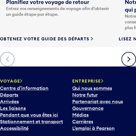
t
Planifiez votre voyage de retour
Notr
o
Entrez vos renseignements de voyage afin d’obtenir
qui 
u
un guide étape par étape.
Notre
c
conse
h
plus 
e
OBTENEZ VOTRE GUIDE DES DÉPARTS
LISEZ 
F
l
è
Précédent
Suiva
c
h
e
v
VOYAGE
ENTREPRISE
e
Centre d’information
Qui nous sommes
r
Départs
Notre futur
s
Arrivées
Partenariat avec nous
l
Les liaisons
Gouvernance
e
Pendant que vous êtes ici
Médias
b
Stationnement et transport
Carrières
a
Accessibilité
L’emploi à Pearson
s