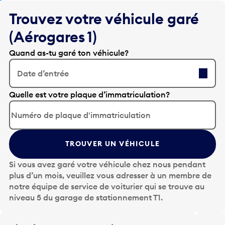
Trouvez votre véhicule garé
(Aérogares 1)
Quand as-tu garé ton véhicule?
Date d’entrée
A
Quelle est votre plaque d’immatriculation?
p
p
u
y
TROUVER UN VÉHICULE
e
z
Si vous avez garé votre véhicule chez nous pendant
s
plus d’un mois, veuillez vous adresser à un membre de
u
notre équipe de service de voiturier qui se trouve au
r
niveau 5 du garage de stationnement T1.
l
a