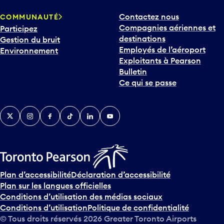
p
Contactez nous
COMMUNAUTÉ
o
Compagnies aériennes et
Participez
u
destinations
Gestion du bruit
r
Employés de l’aéroport
Environnement
i
Exploitants à Pearson
n
Bulletin
t
Ce qui se passe
e
r
v
Twitter
Instagram
Facebook
TikTok
LinkedIn
YouTube
e
n
i
r
s
u
Plan d’accessibilité
Déclaration d’accessibilité
r
Plan sur les langues officielles
l
Conditions d’utilisation des médias sociaux
e
Conditions d’utilisation
Politique de confidentialité
c
© Tous droits réservés
2026
Greater Toronto Airports