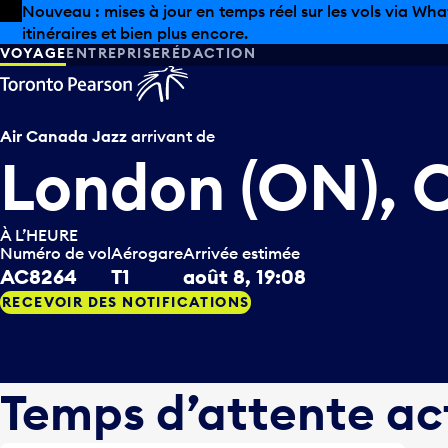
Skip to offers
Passer au contenu principal
Les aubaines estivales sont arrivées chez Pearson. Maga
VOYAGE
ENTREPRISE
RÉDACTION
Air Canada Jazz
arrivant de
London (ON),
À L’HEURE
Numéro de vol
Aérogare
Arrivée estimée
AC8264
T1
août 8, 19:08
RECEVOIR DES NOTIFICATIONS
Temps d’attente ac