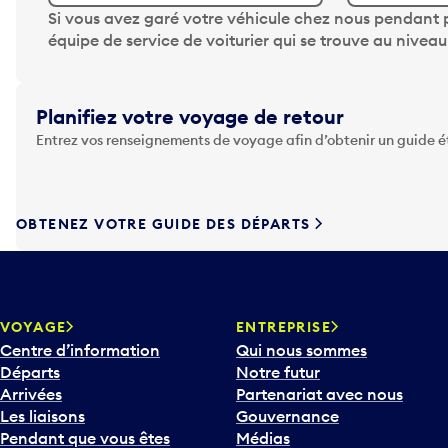
A
Si vous avez garé votre véhicule chez nous pendant p
p
équipe de service de voiturier qui se trouve au nivea
p
u
y
Planifiez votre voyage de retour
e
Entrez vos renseignements de voyage afin d’obtenir un guide 
z
s
u
r
OBTENEZ VOTRE GUIDE DES DÉPARTS
l
a
t
o
u
VOYAGE
ENTREPRISE
c
Centre d’information
Qui nous sommes
h
Départs
Notre futur
e
Arrivées
Partenariat avec nous
F
Les liaisons
Gouvernance
l
Pendant que vous êtes
Médias