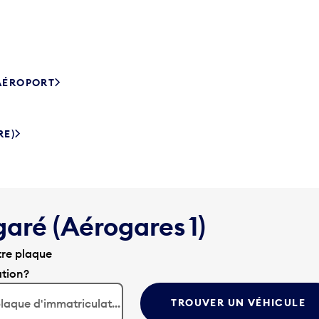
’AÉROPORT
RE)
garé (Aérogares 1)
tre plaque
ation?
TROUVER UN VÉHICULE