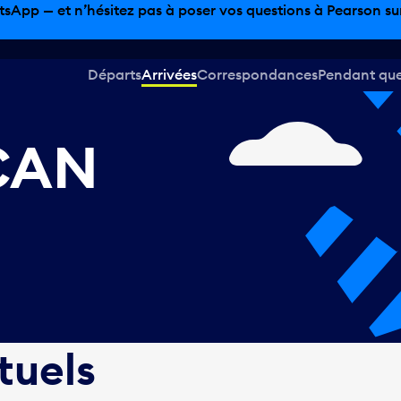
sinage hors taxes, offres gastronomiques et bien plus encor
Départs
Arrivées
Correspondances
Pendant que 
 CAN
tuels