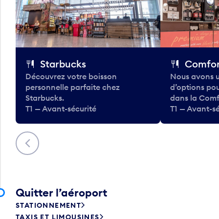
Starbucks
Comfor
Découvrez votre boisson
Nous avons u
personnelle parfaite chez
d’options po
Starbucks.
dans la Comf
T1 — Avant-sécurité
T1 — Avant-sé
Précédent
Quitter l’aéroport
STATIONNEMENT
TAXIS ET LIMOUSINES