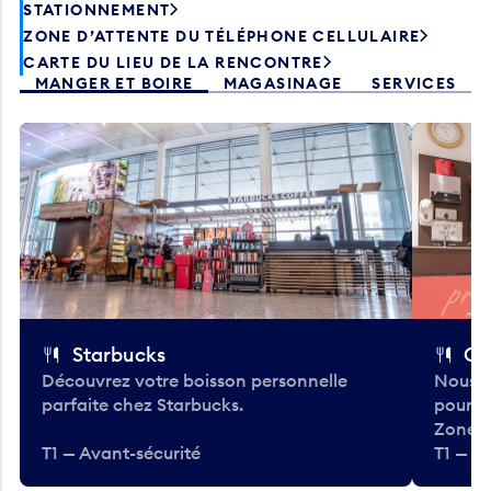
STATIONNEMENT
ZONE D’ATTENTE DU TÉLÉPHONE CELLULAIRE
CARTE DU LIEU DE LA RENCONTRE
MANGER ET BOIRE
MAGASINAGE
SERVICES
Starbucks
Co
Découvrez votre boisson personnelle
Nous a
parfaite chez Starbucks.
pour b
Zone.
T1 — Avant-sécurité
T1 — A