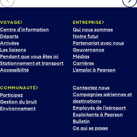
c
h
e
v
VOYAGE
ENTREPRISE
e
Centre d’information
Qui nous sommes
r
Départs
Notre futur
s
Arrivées
Partenariat avec nous
l
Les liaisons
Gouvernance
e
Pendant que vous êtes ici
Médias
b
Stationnement et transport
Carrières
a
Accessibilité
L’emploi à Pearson
s
p
Contactez nous
COMMUNAUTÉ
o
Compagnies aériennes et
Participez
u
destinations
Gestion du bruit
r
Employés de l’aéroport
Environnement
i
Exploitants à Pearson
n
Bulletin
t
Ce qui se passe
e
r