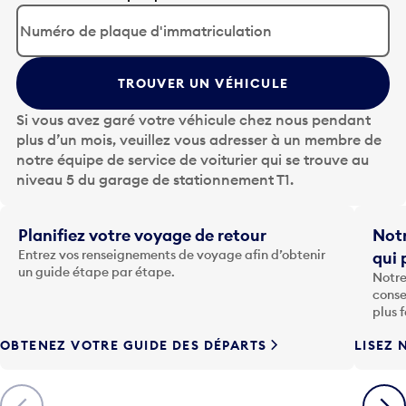
p
p
u
y
TROUVER UN VÉHICULE
e
z
Si vous avez garé votre véhicule chez nous pendant
s
plus d’un mois, veuillez vous adresser à un membre de
u
notre équipe de service de voiturier qui se trouve au
r
niveau 5 du garage de stationnement T1.
l
a
t
Planifiez votre voyage de retour
Notr
o
Entrez vos renseignements de voyage afin d’obtenir
qui 
u
un guide étape par étape.
Notre
c
conse
h
plus 
e
OBTENEZ VOTRE GUIDE DES DÉPARTS
LISEZ 
F
l
è
Précédent
Suiva