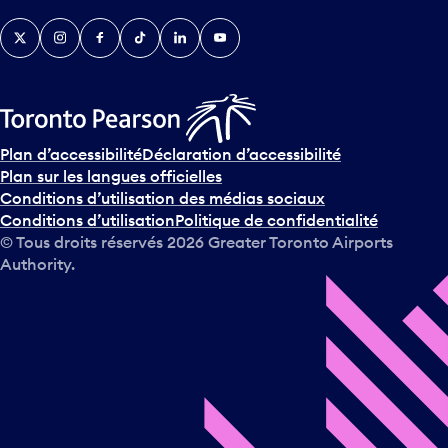
v
Twitter
Instagram
Facebook
TikTok
LinkedIn
YouTube
e
n
i
r
s
u
Plan d’accessibilité
Déclaration d’accessibilité
r
Plan sur les langues officielles
l
Conditions d’utilisation des médias sociaux
e
Conditions d’utilisation
Politique de confidentialité
c
© Tous droits réservés
2026
Greater Toronto Airports
a
Authority.
l
e
n
d
r
i
e
r