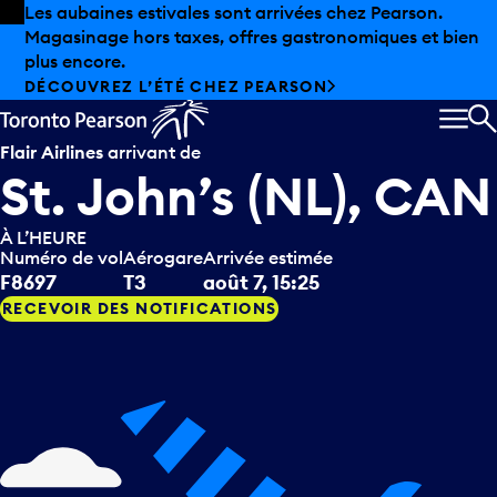
Skip to offers
Passer au contenu principal
Les aubaines estivales sont arrivées chez Pearson.
Magasinage hors taxes, offres gastronomiques et bien
plus encore.
DÉCOUVREZ L’ÉTÉ CHEZ PEARSON
MEN
R
Flair Airlines
arrivant de
St. John’s (NL), CAN
À L’HEURE
Numéro de vol
Aérogare
Arrivée estimée
F8697
T3
août 7, 15:25
RECEVOIR DES NOTIFICATIONS