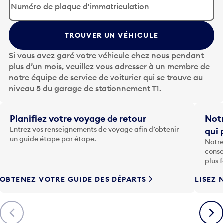
p
u
y
TROUVER UN VÉHICULE
e
z
Si vous avez garé votre véhicule chez nous pendant
s
plus d’un mois, veuillez vous adresser à un membre de
u
notre équipe de service de voiturier qui se trouve au
r
niveau 5 du garage de stationnement T1.
l
a
t
Planifiez votre voyage de retour
Notr
o
Entrez vos renseignements de voyage afin d’obtenir
qui 
u
un guide étape par étape.
Notre
c
conse
h
plus 
e
OBTENEZ VOTRE GUIDE DES DÉPARTS
LISEZ 
F
l
è
Précédent
Suiva
c