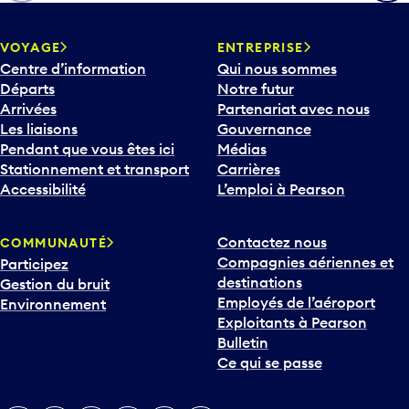
h
e
v
VOYAGE
ENTREPRISE
e
Centre d’information
Qui nous sommes
r
Départs
Notre futur
s
Arrivées
Partenariat avec nous
l
Les liaisons
Gouvernance
e
Pendant que vous êtes ici
Médias
b
Stationnement et transport
Carrières
a
Accessibilité
L’emploi à Pearson
s
p
Contactez nous
COMMUNAUTÉ
o
Compagnies aériennes et
Participez
u
destinations
Gestion du bruit
r
Employés de l’aéroport
Environnement
i
Exploitants à Pearson
n
Bulletin
t
Ce qui se passe
e
r
v