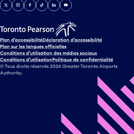
Twitter
Instagram
Facebook
TikTok
LinkedIn
YouTube
e
n
i
r
s
u
Plan d’accessibilité
Déclaration d’accessibilité
r
Plan sur les langues officielles
l
Conditions d’utilisation des médias sociaux
e
Conditions d’utilisation
Politique de confidentialité
c
© Tous droits réservés
2026
Greater Toronto Airports
a
Authority.
l
e
n
d
r
i
e
r
e