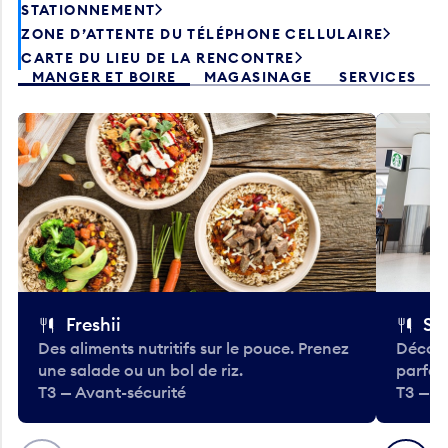
STATIONNEMENT
ZONE D’ATTENTE DU TÉLÉPHONE CELLULAIRE
CARTE DU LIEU DE LA RENCONTRE
MANGER ET BOIRE
MAGASINAGE
SERVICES
Freshii
St
Des aliments nutritifs sur le pouce. Prenez
Découv
une salade ou un bol de riz.
parfai
T3 — Avant-sécurité
T3 — A