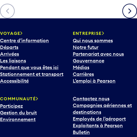
è
Précédent
Suiva
c
h
e
v
VOYAGE
ENTREPRISE
e
Centre d’information
Qui nous sommes
r
Départs
Notre futur
s
Arrivées
Partenariat avec nous
l
Les liaisons
Gouvernance
e
Pendant que vous êtes ici
Médias
b
Stationnement et transport
Carrières
a
Accessibilité
L’emploi à Pearson
s
p
Contactez nous
COMMUNAUTÉ
o
Compagnies aériennes et
Participez
u
destinations
Gestion du bruit
r
Employés de l’aéroport
Environnement
i
Exploitants à Pearson
n
Bulletin
t