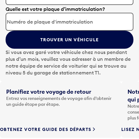
A
Quelle est votre plaque d’immatriculation?
p
p
u
y
TROUVER UN VÉHICULE
e
z
Si vous avez garé votre véhicule chez nous pendant
s
plus d’un mois, veuillez vous adresser à un membre de
u
notre équipe de service de voiturier qui se trouve au
r
niveau 5 du garage de stationnement T1.
l
a
t
Planifiez votre voyage de retour
Notr
o
Entrez vos renseignements de voyage afin d’obtenir
qui 
u
un guide étape par étape.
Notre
c
conse
h
plus 
e
OBTENEZ VOTRE GUIDE DES DÉPARTS
LISEZ 
F
l