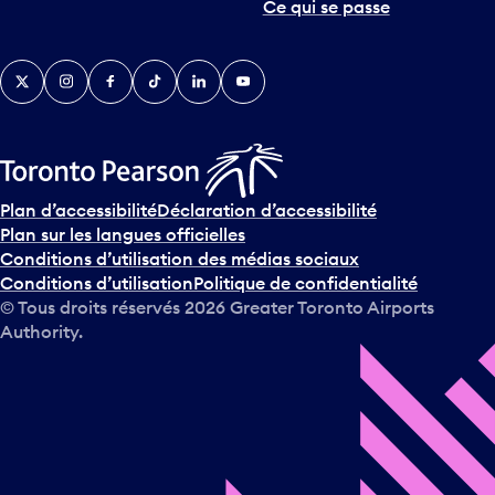
Ce qui se passe
e
r
v
Twitter
Instagram
Facebook
TikTok
LinkedIn
YouTube
e
n
i
r
s
u
Plan d’accessibilité
Déclaration d’accessibilité
r
Plan sur les langues officielles
l
Conditions d’utilisation des médias sociaux
e
Conditions d’utilisation
Politique de confidentialité
c
© Tous droits réservés
2026
Greater Toronto Airports
a
Authority.
l
e
n
d
r
i