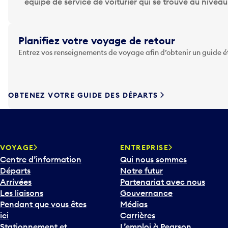
p
équipe de service de voiturier qui se trouve au nivea
p
u
y
Planifiez votre voyage de retour
e
Entrez vos renseignements de voyage afin d’obtenir un guide 
z
s
u
r
OBTENEZ VOTRE GUIDE DES DÉPARTS
l
a
t
o
u
VOYAGE
ENTREPRISE
c
Centre d’information
Qui nous sommes
h
Départs
Notre futur
e
Arrivées
Partenariat avec nous
F
Les liaisons
Gouvernance
l
Pendant que vous êtes
Médias
è
ici
Carrières
c
Stationnement et
L’emploi à Pearson