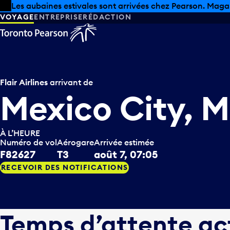
Skip to offers
Passer au contenu principal
Les aubaines estivales sont arrivées chez Pearson. Maga
VOYAGE
ENTREPRISE
RÉDACTION
Flair Airlines
arrivant de
Mexico City, 
À L’HEURE
Numéro de vol
Aérogare
Arrivée estimée
F82627
T3
août 7, 07:05
RECEVOIR DES NOTIFICATIONS
Temps d’attente ac