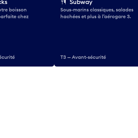
cks
Subway
tre boisson
Sous-marins classiques, salades
parfaite chez
hachées et plus à l’aérogare 3.
écurité
T3 — Avant-sécurité