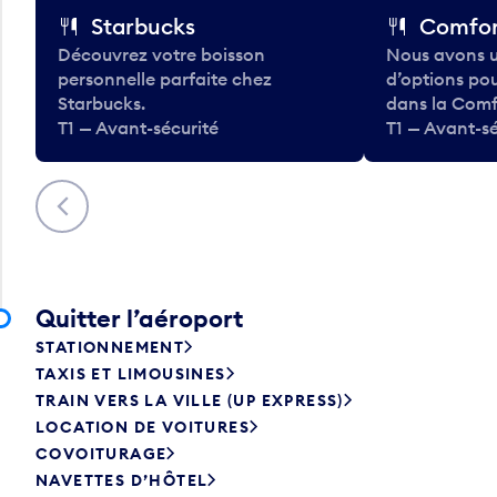
Starbucks
Comfor
Découvrez votre boisson
Nous avons u
personnelle parfaite chez
d’options po
Starbucks.
dans la Comf
T1 — Avant-sécurité
T1 — Avant-sé
Précédent
Quitter l’aéroport
STATIONNEMENT
TAXIS ET LIMOUSINES
TRAIN VERS LA VILLE (UP EXPRESS)
LOCATION DE VOITURES
COVOITURAGE
NAVETTES D’HÔTEL