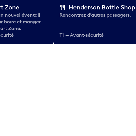
t Zone
Henderson Bottle Shop
n nouvel éventail
Rencontrez d’autres passagers.
ur boire et manger
ort Zone.
curité
T1 — Avant-sécurité