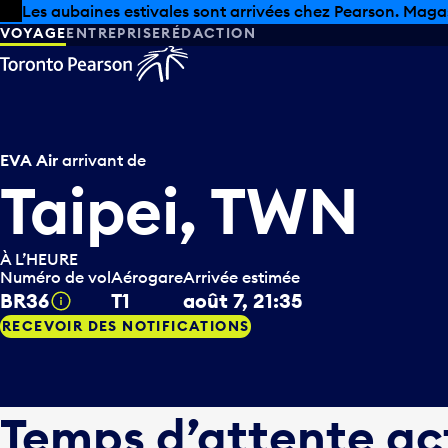
Skip to offers
Passer au contenu principal
Les aubaines estivales sont arrivées chez Pearson. Maga
VOYAGE
ENTREPRISE
RÉDACTION
EVA Air
arrivant de
Taipei, TWN
À L’HEURE
Numéro de vol
Aérogare
Arrivée estimée
BR36
T1
août 7, 21:35
Infobulle
RECEVOIR DES NOTIFICATIONS
Temps d’attente ac