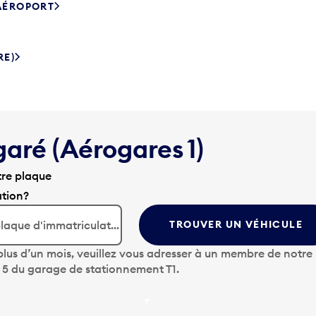
’AÉROPORT
RE)
garé (Aérogares 1)
tre plaque
ation?
TROUVER UN VÉHICULE
lus d’un mois, veuillez vous adresser à un membre de notre
u 5 du garage de stationnement T1.