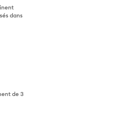
inent
isés dans
ment de 3