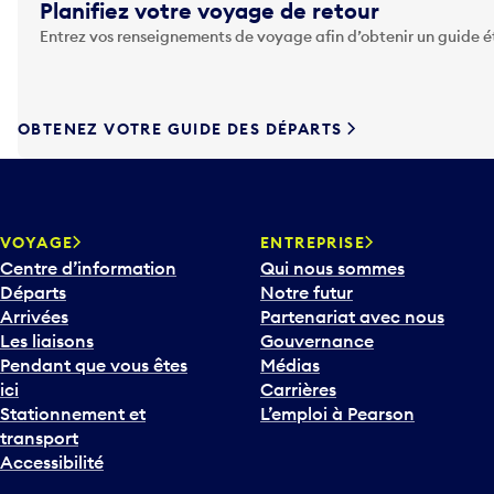
Planifiez votre voyage de retour
e
Entrez vos renseignements de voyage afin d’obtenir un guide 
z
s
u
r
OBTENEZ VOTRE GUIDE DES DÉPARTS
l
a
t
o
u
VOYAGE
ENTREPRISE
c
Centre d’information
Qui nous sommes
h
Départs
Notre futur
e
Arrivées
Partenariat avec nous
F
Les liaisons
Gouvernance
l
Pendant que vous êtes
Médias
è
ici
Carrières
c
Stationnement et
L’emploi à Pearson
h
transport
e
Accessibilité
v