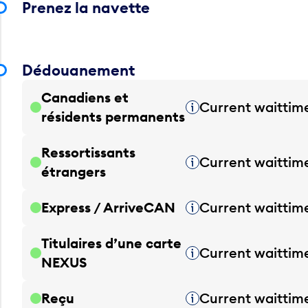
Prenez la navette
Dédouanement
Canadiens et
Current waittim
Infobulle
résidents permanents
Ressortissants
Current waittim
Infobulle
étrangers
Express / ArriveCAN
Current waittim
Infobulle
Titulaires d’une carte
Current waittim
Infobulle
NEXUS
Reçu
Current waittim
Infobulle