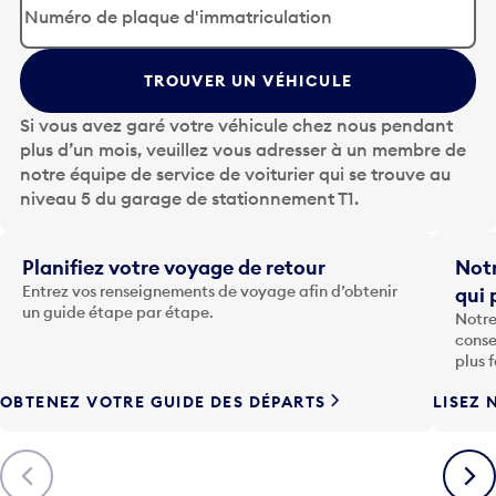
p
u
y
TROUVER UN VÉHICULE
e
z
Si vous avez garé votre véhicule chez nous pendant
s
plus d’un mois, veuillez vous adresser à un membre de
u
notre équipe de service de voiturier qui se trouve au
r
niveau 5 du garage de stationnement T1.
l
a
t
Planifiez votre voyage de retour
Notr
o
Entrez vos renseignements de voyage afin d’obtenir
qui 
u
un guide étape par étape.
Notre
c
conse
h
plus 
e
OBTENEZ VOTRE GUIDE DES DÉPARTS
LISEZ 
F
l
è
Précédent
Suiva
c