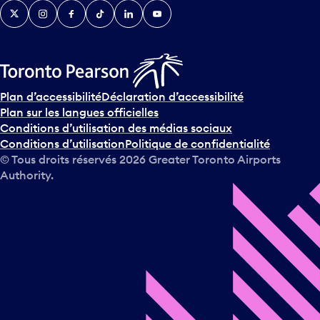
Twitter
Instagram
Facebook
TikTok
LinkedIn
YouTube
e
n
i
r
s
u
Plan d’accessibilité
Déclaration d’accessibilité
r
Plan sur les langues officielles
l
Conditions d’utilisation des médias sociaux
e
Conditions d’utilisation
Politique de confidentialité
c
© Tous droits réservés
2026
Greater Toronto Airports
a
Authority.
l
e
n
d
r
i
e
r
e