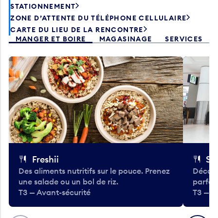
STATIONNEMENT
ZONE D’ATTENTE DU TÉLÉPHONE CELLULAIRE
CARTE DU LIEU DE LA RENCONTRE
MANGER ET BOIRE
MAGASINAGE
SERVICES
Freshii
St
Des aliments nutritifs sur le pouce. Prenez
Découv
une salade ou un bol de riz.
parfai
T3 — Avant-sécurité
T3 — A