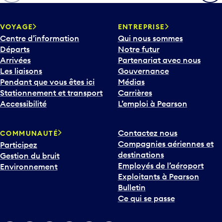
h
e
v
VOYAGE
ENTREPRISE
e
Centre d’information
Qui nous sommes
r
Départs
Notre futur
s
Arrivées
Partenariat avec nous
l
Les liaisons
Gouvernance
e
Pendant que vous êtes ici
Médias
b
Stationnement et transport
Carrières
a
Accessibilité
L’emploi à Pearson
s
p
Contactez nous
COMMUNAUTÉ
o
Compagnies aériennes et
Participez
u
destinations
Gestion du bruit
r
Employés de l’aéroport
Environnement
i
Exploitants à Pearson
n
Bulletin
t
Ce qui se passe
e
r
v