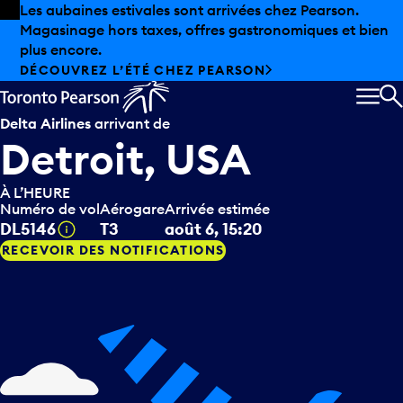
Skip to offers
Passer au contenu principal
Les aubaines estivales sont arrivées chez Pearson.
Magasinage hors taxes, offres gastronomiques et bien
plus encore.
DÉCOUVREZ L’ÉTÉ CHEZ PEARSON
MEN
R
Delta Airlines
arrivant de
Detroit, USA
À L’HEURE
Numéro de vol
Aérogare
Arrivée estimée
Infobulle
DL5146
T3
août 6, 15:20
RECEVOIR DES NOTIFICATIONS